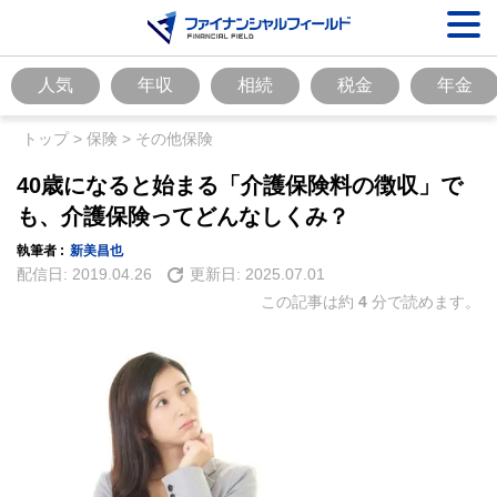
人気
年収
相続
税金
年金
トップ
>
保険
>
その他保険
40歳になると始まる「介護保険料の徴収」で
も、介護保険ってどんなしくみ？
執筆者 :
新美昌也
配信日:
2019.04.26
更新日:
2025.07.01
この記事は約
4
分で読めます。