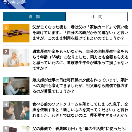
ランキング
週 間
月 間
父が亡くなった後も、母は父の「家族カード」で買い物
を続けています。「自分の名義だから問題ない」と言い
ますが、このまま利用を続けてもよいのでしょうか？
遺族厚生年金をもらいながら、自分の老齢厚生年金をも
らう年齢（65歳）になりました。両方とも全額もらえる
と思っていたのに、遺族厚生年金が減るって損じゃない
ですか？
娘夫婦が仕事の日は毎日孫の夕飯を作っています。家計
への負担も増えてきましたが、祖父母なら無償で協力す
るのが普通でしょうか？
食べる前のソフトクリームを落としてしまった息子。交
換を依頼すると「新しいものを買ってください」と言わ
れました。わざとではないのに、理不尽すぎませんか？
父の葬儀で「香典80万円」を“母の生活費”に使ったら、