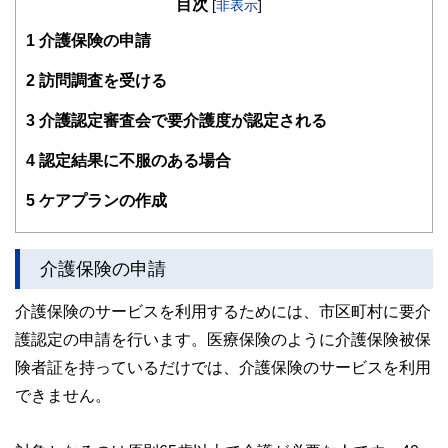
目次
が多い。教育資金、住宅購入、年金、資産運用、保険、離婚
[
非表示
]
のお金などをテーマとしたセミナーや個別相談も多数実施し
1
介護保険の申請
ている。教育資金をテーマにした講演は延べ800校以上の高
校で実施。
また、保険や介護のお金に詳しいファイナンシャル・プラン
2
訪問調査を受ける
ナーとしてテレビや新聞、雑誌の取材にも多数協力してい
る。共著に「これで安心！入院・介護のお金」（技術評論
3
介護認定審査会で要介護度が認定される
社）がある。
http://fp-trc.com/
4
認定結果に不服のある場合
5
ケアプランの作成
介護保険の申請
介護保険のサービスを利用するためには、市区町村に要介
護認定の申請を行います。医療保険のように介護保険被保
険者証を持っているだけでは、介護保険のサービスを利用
できません。