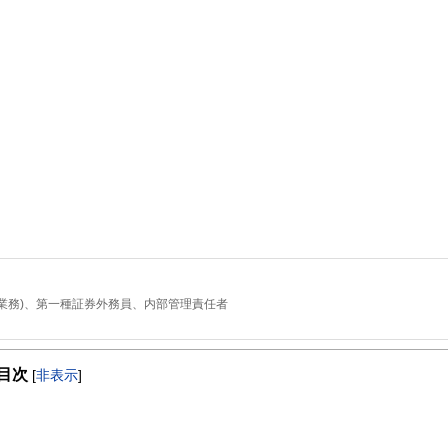
業務)、第一種証券外務員、内部管理責任者
JメリルリンチPB証券株式会社に入社。
いて、ファイナンシャルプランナーとして活動。現在は日本東京において、資産運
目次
[
非表示
]
動を行っています