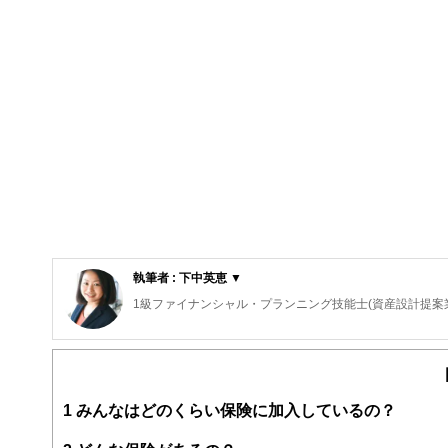
執筆者 : 下中英恵 ▼
1級ファイナンシャル・プランニング技能士(資産設計提案
東京都出身。2008年慶應義塾大学商学部卒業後、三菱UF
富裕層向け資産運用業務に従事した後、米国ボストンにお
保険・税制等、多様なテーマについて、金融記事の執筆活
http://fp.shitanaka.com/”
1
みんなはどのくらい保険に加入しているの？