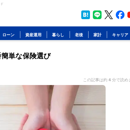
ルド
ローン
資産運用
暮らし
老後
家計
キャリア
番簡単な保険選び
この記事は約
4
分で読め