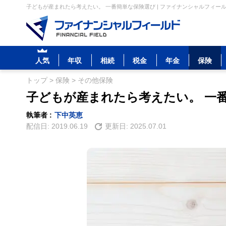
子どもが産まれたら考えたい。 一番簡単な保険選び | ファイナンシャルフィー
人気
年収
相続
税金
年金
保険
トップ
>
保険
>
その他保険
子どもが産まれたら考えたい。 一
執筆者 :
下中英恵
配信日:
2019.06.19
更新日:
2025.07.01