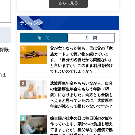
さらに見る
ランキング
週 間
月 間
父が亡くなった後も、母は父の「家
保険
族カード」で買い物を続けていま
す。「自分の名義だから問題ない」
と言いますが、このまま利用を続け
てもよいのでしょうか？
率は、
遺族厚生年金をもらいながら、自分
の老齢厚生年金をもらう年齢（65
歳）になりました。両方とも全額も
らえると思っていたのに、遺族厚生
年金が減るって損じゃないですか？
娘夫婦が仕事の日は毎日孫の夕飯を
作っています。家計への負担も増え
てきましたが、祖父母なら無償で協