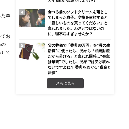
力するのが普通でしょうか？
食べる前のソフトクリームを落とし
した車
てしまった息子。交換を依頼すると
「新しいものを買ってください」と
言われました。わざとではないの
に、理不尽すぎませんか？
ってお
るの
父の葬儀で「香典80万円」を“母の生
活費”に使ったら、兄から「相続財産
る）で
だから分けろ」と言われ困惑…“喪主
は母親”でしたし、兄弟では受け取れ
ないですよね？ 香典をめぐる“税金と
法律”
さらに見る