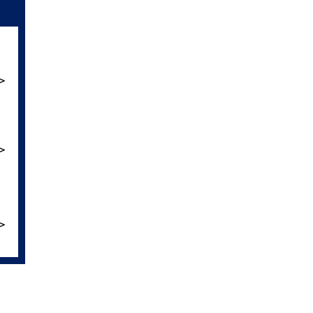
＞
＞
＞