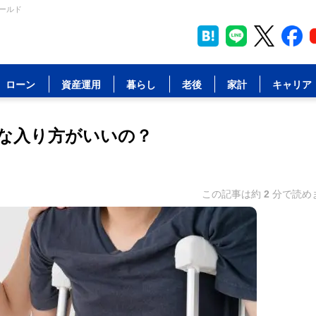
ールド
ローン
資産運用
暮らし
老後
家計
キャリア
な入り方がいいの？
この記事は約
2
分で読め