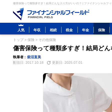
傷害保険って種類多すぎ！結局どんな入り方がいいの？ | ファイナンシャルフィ
人気
年収
相続
税金
年金
保険
トップ
>
保険
>
その他保険
傷害保険って種類多すぎ！結局どん
執筆者 :
柴沼直美
配信日:
2017.10.18
更新日:
2025.07.01