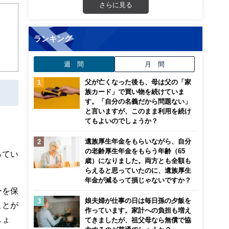
さらに見る
ランキング
週 間
月 間
父が亡くなった後も、母は父の「家
族カード」で買い物を続けていま
す。「自分の名義だから問題ない」
と言いますが、このまま利用を続け
てもよいのでしょうか？
遺族厚生年金をもらいながら、自分
の老齢厚生年金をもらう年齢（65
ってい
歳）になりました。両方とも全額も
らえると思っていたのに、遺族厚生
年金が減るって損じゃないですか？
ーを保
娘夫婦が仕事の日は毎日孫の夕飯を
ことが
作っています。家計への負担も増え
しょ
てきましたが、祖父母なら無償で協