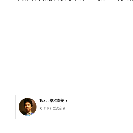
Text : 柴沼直美 ▼
ＣＦＰ(R)認定者
大学を卒業後、保険営業に従事したのち渡米。MBAを修
から教育費の捻出・方法・留学まで助言経験豊富。老後問
数。現在は、FP業務と教育機関での講師業を行う。2017年