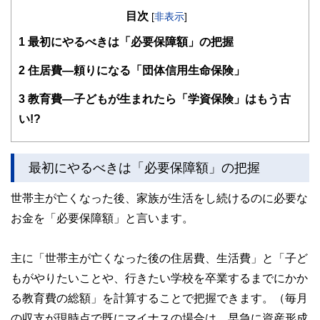
ばれている。
目次
講師としては、ライフプランやお金の知識が学べるセミナー
[
非表示
]
だけでなく、人生を充実させ収入も増やすことにつながるお
1
最初にやるべきは「必要保障額」の把握
得なスキルを楽しく身につけるスキルアップ研修も手掛けて
おり、行政や企業、各種団体など幅広く登壇している。
2
住居費―頼りになる「団体信用生命保険」
3
教育費―子どもが生まれたら「学資保険」はもう古
い!?
最初にやるべきは「必要保障額」の把握
世帯主が亡くなった後、家族が生活をし続けるのに必要な
お金を「必要保障額」と言います。
主に「世帯主が亡くなった後の住居費、生活費」と「子ど
もがやりたいことや、行きたい学校を卒業するまでにかか
る教育費の総額」を計算することで把握できます。（毎月
の収支が現時点で既にマイナスの場合は、早急に資産形成