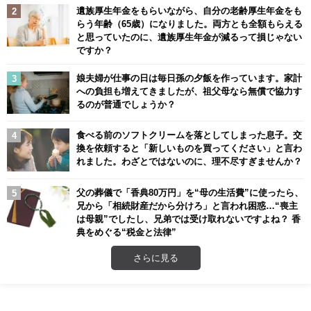
遺族厚生年金をもらいながら、自分の老齢厚生年金をも
らう年齢（65歳）になりました。両方とも全額もらえる
と思っていたのに、遺族厚生年金が減るって損じゃない
ですか？
娘夫婦が仕事の日は毎日孫の夕飯を作っています。家計
への負担も増えてきましたが、祖父母なら無償で協力す
るのが普通でしょうか？
食べる前のソフトクリームを落としてしまった息子。交
換を依頼すると「新しいものを買ってください」と言わ
れました。わざとではないのに、理不尽すぎませんか？
父の葬儀で「香典80万円」を“母の生活費”に使ったら、
兄から「相続財産だから分けろ」と言われ困惑…“喪主
は母親”でしたし、兄弟では受け取れないですよね？ 香
典をめぐる“税金と法律”
さらに見る