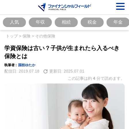
人気
年収
相続
税金
年金
トップ
>
保険
>
その他保険
学資保険は古い？子供が生まれたら入るべき
保険とは
執筆者 :
国枝ゆたか
配信日:
2019.07.18
更新日:
2025.07.01
この記事は約
4
分で読めます。