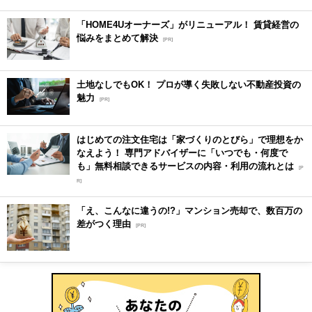
「HOME4Uオーナーズ」がリニューアル！ 賃貸経営の
悩みをまとめて解決
[PR]
土地なしでもOK！ プロが導く失敗しない不動産投資の
魅力
[PR]
はじめての注文住宅は「家づくりのとびら」で理想をか
なえよう！ 専門アドバイザーに「いつでも・何度で
も」無料相談できるサービスの内容・利用の流れとは
[P
R]
「え、こんなに違うの!?」マンション売却で、数百万の
差がつく理由
[PR]