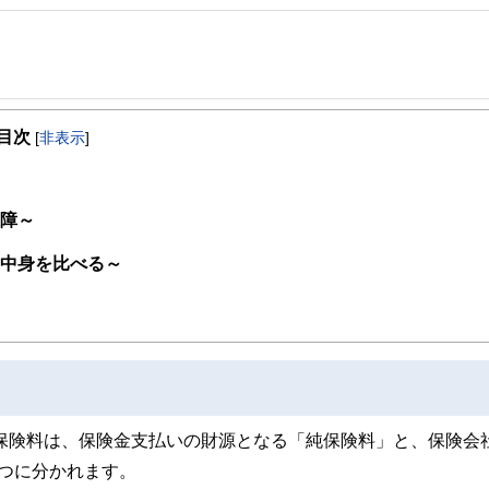
 鹿児島県出身 現在は宮崎県に在住 独立系ファイナンシャル・プランナーです。
目次
、宮崎の人を支援すること」 着物も着れるFPです。
[
非表示
]
保障～
の中身を比べる～
保険料は、保険金支払いの財源となる「純保険料」と、保険会
つに分かれます。