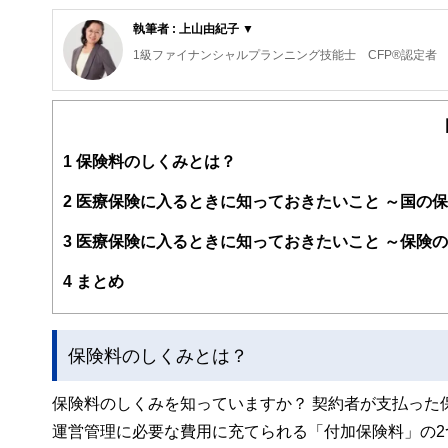
執筆者 : 上山由紀子 ▼
1級ファイナンシャルプランニング技能士 CFP®認定者
1級ファイナンシャルプランニング技能士 CFP®認定者
企業理念は「地域密着型、宮崎の人の役にたつ活動を行い
1
保険料のしくみとは？
2
医療保険に入るときに知っておきたいこと ～国の
3
医療保険に入るときに知っておきたいこと ～保険
4
まとめ
保険料のしくみとは？
保険料のしくみを知っていますか？ 契約者が支払った
運営管理に必要な費用に充てられる「付加保険料」の2