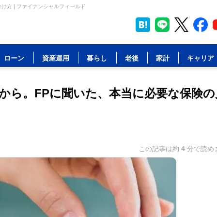
方 | ファイナンシャルフィールド
ローン
資産運用
暮らし
老後
家計
キャリア
から。FPに聞いた、本当に必要な保険の
この記事は約
4
分で読め