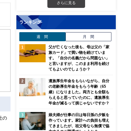
さらに見る
ランキング
週 間
月 間
父が亡くなった後も、母は父の「家
族カード」で買い物を続けていま
す。「自分の名義だから問題ない」
と言いますが、このまま利用を続け
てもよいのでしょうか？
遺族厚生年金をもらいながら、自分
の老齢厚生年金をもらう年齢（65
歳）になりました。両方とも全額も
らえると思っていたのに、遺族厚生
年金が減るって損じゃないですか？
娘夫婦が仕事の日は毎日孫の夕飯を
社の
作っています。家計への負担も増え
てきましたが、祖父母なら無償で協