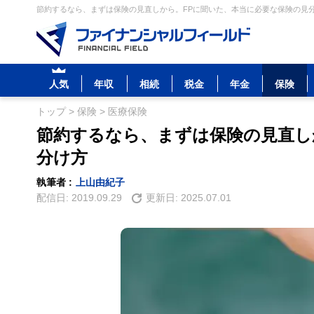
節約するなら、まずは保険の見直しから。FPに聞いた、本当に必要な保険の見分け
人気
年収
相続
税金
年金
保険
トップ
>
保険
>
医療保険
節約するなら、まずは保険の見直し
分け方
執筆者 :
上山由紀子
配信日:
2019.09.29
更新日:
2025.07.01