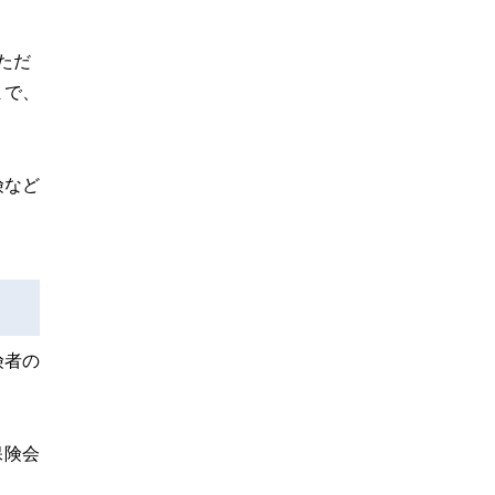
ただ
まで、
険など
険者の
保険会