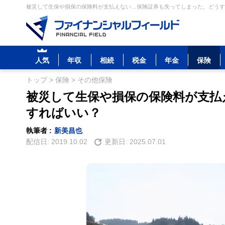
被災して生保や損保の保険料が支払えない…保険証券も失ってしまった。どうすれ
人気
年収
相続
税金
年金
保険
トップ
>
保険
>
その他保険
被災して生保や損保の保険料が支払
すればいい？
執筆者 :
新美昌也
配信日:
2019.10.02
更新日:
2025.07.01