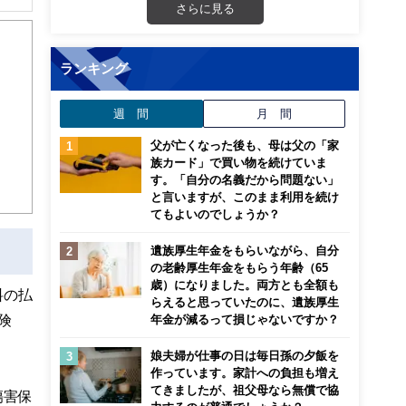
さらに見る
住宅
00
心！
ランキング
週 間
月 間
父が亡くなった後も、母は父の「家
族カード」で買い物を続けていま
す。「自分の名義だから問題ない」
と言いますが、このまま利用を続け
てもよいのでしょうか？
遺族厚生年金をもらいながら、自分
の老齢厚生年金をもらう年齢（65
歳）になりました。両方とも全額も
料の払
らえると思っていたのに、遺族厚生
険
年金が減るって損じゃないですか？
娘夫婦が仕事の日は毎日孫の夕飯を
作っています。家計への負担も増え
てきましたが、祖父母なら無償で協
傷害保