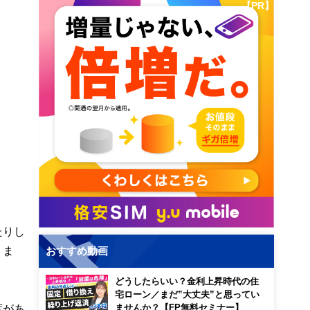
【PR】
たりし
りま
おすすめ動画
どうしたらいい？金利上昇時代の住
宅ローン／まだ”大丈夫”と思ってい
度があ
ませんか？【FP無料セミナー】