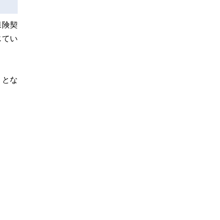
保険契
じてい
）とな