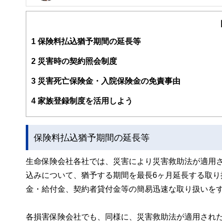
ライフプラン・キャッシュフロー分析に基づいた家計相談
購入、年金、資産運用、保険、離婚のお金などをテーマと
校以上の高校で実施。
また、保険や介護のお金に詳しいファイナンシャル・プラ
1
保険料払込猶予期間の延長等
入院・介護のお金」（技術評論社）がある。
http://fp-trc.com/
2
災害時の契約照会制度
3
災害死亡保険金・入院保険金の免責事由
4
家族登録制度を活用しよう
保険料払込猶予期間の延長等
生命保険会社各社では、災害により災害救助法が適用
込みについて、猶予する期間を最長6ヶ月延長する取
金・給付金、契約者貸付金等の簡易迅速な取り扱いを
各損害保険会社でも、同様に、災害救助法が適用され