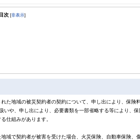
を得意とする。法人営業をしていた経験から経営者からの相談が多い。教育資金、
したセミナーや個別相談も多数実施している。教育資金をテーマにした講演は延べ8
目次
[
非表示
]
ンナーとしてテレビや新聞、雑誌の取材にも多数協力している。共著に「これで安
された地域の被災契約者の契約について、申し出により、保険
り扱いや、申し出により、必要書類を一部省略する等により、保
する仕組みがあります。
た地域で契約者が被害を受けた場合、火災保険、自動車保険、