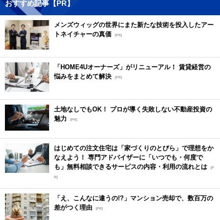
おすすめ記事【PR】
メンズウィッグの世界にまた新たな技術を投入したアー
トネイチャーの真価
[PR]
「HOME4Uオーナーズ」がリニューアル！ 賃貸経営の
悩みをまとめて解決
[PR]
土地なしでもOK！ プロが導く失敗しない不動産投資の
魅力
[PR]
はじめての注文住宅は「家づくりのとびら」で理想をか
なえよう！ 専門アドバイザーに「いつでも・何度で
も」無料相談できるサービスの内容・利用の流れとは
[P
R]
「え、こんなに違うの!?」マンション売却で、数百万の
差がつく理由
[PR]