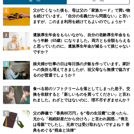
父が亡くなった後も、母は父の「家族カード」で買い物
を続けています。「自分の名義だから問題ない」と言い
ますが、このまま利用を続けてもよいのでしょうか？
遺族厚生年金をもらいながら、自分の老齢厚生年金をも
らう年齢（65歳）になりました。両方とも全額もらえる
と思っていたのに、遺族厚生年金が減るって損じゃない
ですか？
娘夫婦が仕事の日は毎日孫の夕飯を作っています。家計
への負担も増えてきましたが、祖父母なら無償で協力す
るのが普通でしょうか？
食べる前のソフトクリームを落としてしまった息子。交
換を依頼すると「新しいものを買ってください」と言わ
れました。わざとではないのに、理不尽すぎませんか？
父の葬儀で「香典80万円」を“母の生活費”に使ったら、
兄から「相続財産だから分けろ」と言われ困惑…“喪主
は母親”でしたし、兄弟では受け取れないですよね？ 香
典をめぐる“税金と法律”