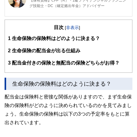
【保有資格】CFP（R）・1級ファイナンシャルプランニン
グ技能士・DC（確定拠出年金）アドバイザー
大学卒業後、情報システム会社で金融系SE（システムエン
ジニア）として勤務。子育て中の2006年にCFP資格を取
目次
得、FPとして独立。「ライフプランニング」をツールに教
[
非表示
]
育費や保険、住宅ローンなど家計に関する悩みを解決するこ
1
生命保険の保険料はどのように決まる？
とが得意です。
2
生命保険の配当金が出る仕組み
3
配当金付きの保険と無配当の保険どちらがお得？
生命保険の保険料はどのように決まる？
配当金は保険料と密接な関係がありますので、まず生命保
険の保険料がどのように決められているのかを見てみまし
ょう。生命保険の保険料は以下の3つの予定率をもとに算
出されています。