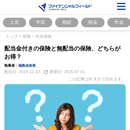
人気
年収
相続
税金
年金
トップ
>
保険
>
生命保険
配当金付きの保険と無配当の保険、どちらが
お得？
執筆者 :
福島佳奈美
配信日:
2019.12.10
更新日:
2025.07.01
この記事は約
3
分で読めます。