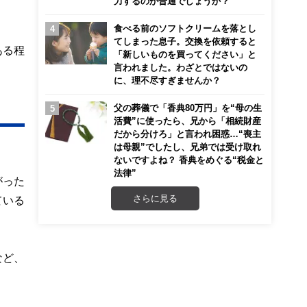
力するのが普通でしょうか？
食べる前のソフトクリームを落とし
てしまった息子。交換を依頼すると
ある程
「新しいものを買ってください」と
言われました。わざとではないの
に、理不尽すぎませんか？
父の葬儀で「香典80万円」を“母の生
活費”に使ったら、兄から「相続財産
だから分けろ」と言われ困惑…“喪主
は母親”でしたし、兄弟では受け取れ
ないですよね？ 香典をめぐる“税金と
法律”
がった
さらに見る
ている
など、