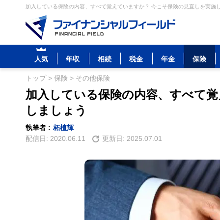
加入している保険の内容、すべて覚えていますか？ 今こそ保険の見直しを実施し
人気
年収
相続
税金
年金
保険
トップ
>
保険
>
その他保険
加入している保険の内容、すべて覚
しましょう
執筆者 :
柘植輝
配信日:
2020.06.11
更新日:
2025.07.01