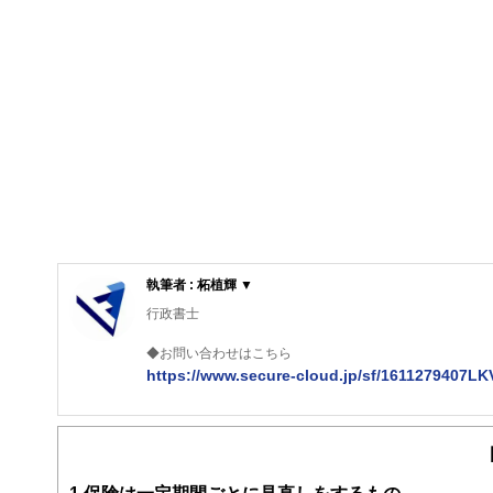
執筆者 : 柘植輝 ▼
行政書士
◆お問い合わせはこちら
https://www.secure-cloud.jp/sf/1611279407L
２級ファイナンシャルプランナー
大学在学中から行政書士、２級FP技能士、宅建士の資格
現在では行政書士・ファイナンシャルプランナーとして活
企業法務まで幅広く手掛ける。