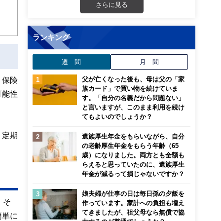
さらに見る
ランキング
週 間
月 間
父が亡くなった後も、母は父の「家
、保険
族カード」で買い物を続けていま
可能性
す。「自分の名義だから問題ない」
と言いますが、このまま利用を続け
てもよいのでしょうか？
、定期
遺族厚生年金をもらいながら、自分
の老齢厚生年金をもらう年齢（65
歳）になりました。両方とも全額も
らえると思っていたのに、遺族厚生
年金が減るって損じゃないですか？
娘夫婦が仕事の日は毎日孫の夕飯を
、そ
作っています。家計への負担も増え
てきましたが、祖父母なら無償で協
簡単に