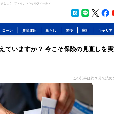
ましょう | ファイナンシャルフィールド
ローン
資産運用
暮らし
老後
家計
キャリア
えていますか？ 今こそ保険の見直しを実
この記事は約
3
分で読め