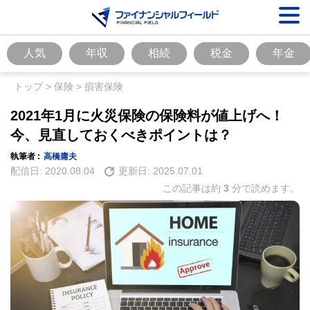
人気
年収
相続
税金
年金
トップ
>
保険
>
損害保険
2021年1月に火災保険の保険料が値上げへ！
今、見直しておくべきポイントは？
執筆者 :
高橋庸夫
配信日:
2020.08.04
更新日:
2025.07.01
この記事は約
3
分で読めます。