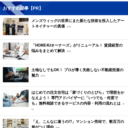
おすすめ記事【PR】
メンズウィッグの世界にまた新たな技術を投入したアー
トネイチャーの真価
[PR]
「HOME4Uオーナーズ」がリニューアル！ 賃貸経営の
悩みをまとめて解決
[PR]
土地なしでもOK！ プロが導く失敗しない不動産投資の
魅力
[PR]
はじめての注文住宅は「家づくりのとびら」で理想をか
なえよう！ 専門アドバイザーに「いつでも・何度で
も」無料相談できるサービスの内容・利用の流れとは
[P
R]
「え、こんなに違うの!?」マンション売却で、数百万の
差がつく理由
[PR]