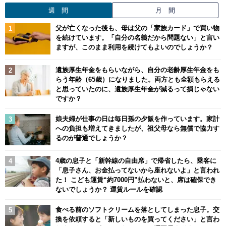
週 間
月 間
父が亡くなった後も、母は父の「家族カード」で買い物
を続けています。「自分の名義だから問題ない」と言い
ますが、このまま利用を続けてもよいのでしょうか？
遺族厚生年金をもらいながら、自分の老齢厚生年金をも
らう年齢（65歳）になりました。両方とも全額もらえる
と思っていたのに、遺族厚生年金が減るって損じゃない
ですか？
娘夫婦が仕事の日は毎日孫の夕飯を作っています。家計
への負担も増えてきましたが、祖父母なら無償で協力す
るのが普通でしょうか？
4歳の息子と「新幹線の自由席」で帰省したら、乗客に
「息子さん、お金払ってないから座れないよ」と言われ
た！ こども運賃“約7000円”払わないと、席は確保でき
ないでしょうか？ 運賃ルールを確認
食べる前のソフトクリームを落としてしまった息子。交
換を依頼すると「新しいものを買ってください」と言わ