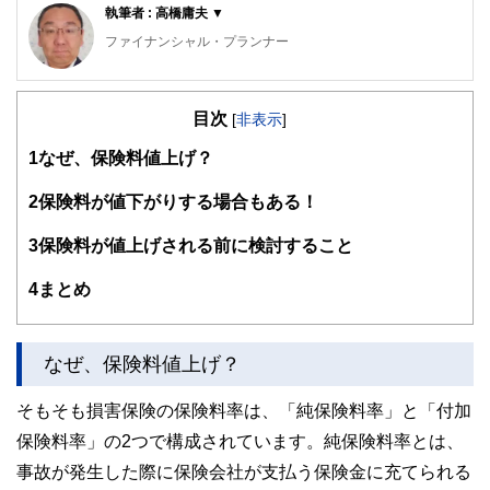
執筆者 : 高橋庸夫 ▼
ファイナンシャル・プランナー
住宅ローンアドバイザー ,宅地建物取引士, マンション管理
士, 防災士
目次
サラリーマン生活２４年、その間１０回以上の転勤を経験
[
非表示
]
し、全国各所に居住。早期退職後は、新たな知識習得に貪欲
1
なぜ、保険料値上げ？
に努めるとともに、自らが経験した「サラリーマンの退職、
住宅ローン、子育て教育、資産運用」などの実体験をベース
として、個別相談、セミナー講師など精力的に活動。また、
2
保険料が値下がりする場合もある！
マンション管理士として管理組合運営や役員やマンション居
住者への支援を実施。妻と長女と犬１匹。
3
保険料が値上げされる前に検討すること
4
まとめ
なぜ、保険料値上げ？
そもそも損害保険の保険料率は、「純保険料率」と「付加
保険料率」の2つで構成されています。純保険料率とは、
事故が発生した際に保険会社が支払う保険金に充てられる