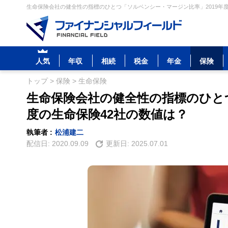
生命保険会社の健全性の指標のひとつ「ソルベンシー・マージン比率」2019年度
人気
年収
相続
税金
年金
保険
トップ
>
保険
>
生命保険
生命保険会社の健全性の指標のひとつ
度の生命保険42社の数値は？
執筆者 :
松浦建二
配信日:
2020.09.09
更新日:
2025.07.01