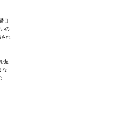
2番目
すいの
強され
％を超
うな
の