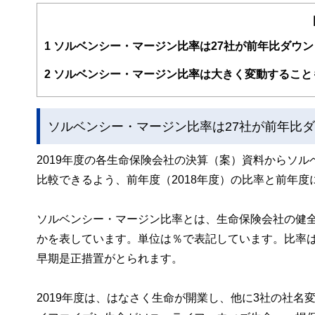
1990年青山学院大学卒。大手住宅メーカーから外資系
の税対策、事業保障対策等のコンサルティング営業を経験
計、住宅購入総合サポート等の相談業務を行っている他、
1
ソルベンシー・マージン比率は27社が前年比ダウン
http://www.ifp.cc/
2
ソルベンシー・マージン比率は大きく変動すること
ソルベンシー・マージン比率は27社が前年比
2019年度の各生命保険会社の決算（案）資料からソ
比較できるよう、前年度（2018年度）の比率と前年
ソルベンシー・マージン比率とは、生命保険会社の健
かを表しています。単位は％で表記しています。比率は
早期是正措置がとられます。
2019年度は、はなさく生命が開業し、他に3社の社