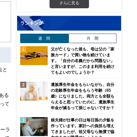
さらに見る
法人
険設
ランキング
週 間
月 間
父が亡くなった後も、母は父の「家
族カード」で買い物を続けていま
す。「自分の名義だから問題ない」
と言いますが、このまま利用を続け
去と
てもよいのでしょうか？
遺族厚生年金をもらいながら、自分
の老齢厚生年金をもらう年齢（65
ある
歳）になりました。両方とも全額も
らえると思っていたのに、遺族厚生
って
年金が減るって損じゃないですか？
娘夫婦が仕事の日は毎日孫の夕飯を
作っています。家計への負担も増え
ニーラ
てきましたが、祖父母なら無償で協