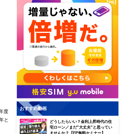
【PR】
おすすめ動画
年度
年と
どうしたらいい？金利上昇時代の住
宅ローン／まだ”大丈夫”と思ってい
ませんか？【FP無料セミナー】