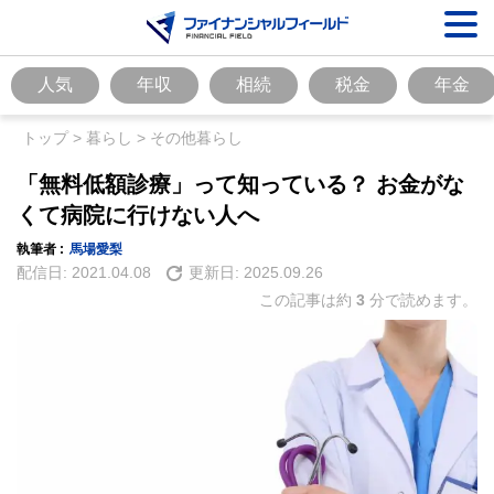
人気
年収
相続
税金
年金
トップ
>
暮らし
>
その他暮らし
「無料低額診療」って知っている？ お金がな
くて病院に行けない人へ
執筆者 :
馬場愛梨
配信日:
2021.04.08
更新日:
2025.09.26
この記事は約
3
分で読めます。