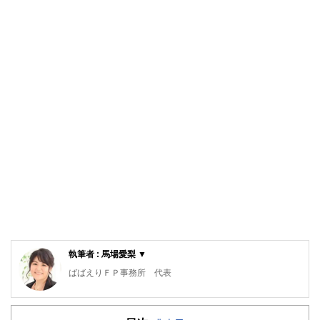
執筆者 : 馬場愛梨 ▼
ばばえりＦＰ事務所 代表
自身が過去に「貧困女子」状態でつらい思いをしたことか
ら、お金について猛勉強。銀行・保険・不動産などお金にま