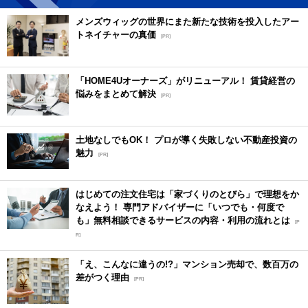
メンズウィッグの世界にまた新たな技術を投入したアー
トネイチャーの真価
[PR]
「HOME4Uオーナーズ」がリニューアル！ 賃貸経営の
悩みをまとめて解決
[PR]
土地なしでもOK！ プロが導く失敗しない不動産投資の
魅力
[PR]
はじめての注文住宅は「家づくりのとびら」で理想をか
なえよう！ 専門アドバイザーに「いつでも・何度で
も」無料相談できるサービスの内容・利用の流れとは
[P
R]
「え、こんなに違うの!?」マンション売却で、数百万の
差がつく理由
[PR]