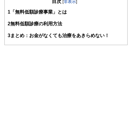
目次
つわる業界での勤務を経て、独立。
[
非表示
]
過去の自分のような、お金や仕事で悩みを抱えつつ毎日がん
1
「無料低額診療事業」とは
ばる人の良き相談相手となれるよう日々邁進中。むずかしい
と思われて避けられがち、でも大切なお金の話を、ゆるくほ
2
無料低額診療の利用方法
ぐしてお伝えする仕事をしています。平成元年生まれの大阪
人。
3
まとめ：お金がなくても治療をあきらめない！
https://babaeri.com/