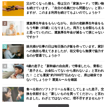
父が亡くなった後も、母は父の「家族カード」で買い物
を続けています。「自分の名義だから問題ない」と言い
ますが、このまま利用を続けてもよいのでしょうか？
遺族厚生年金をもらいながら、自分の老齢厚生年金をも
らう年齢（65歳）になりました。両方とも全額もらえる
と思っていたのに、遺族厚生年金が減るって損じゃない
ですか？
娘夫婦が仕事の日は毎日孫の夕飯を作っています。家計
への負担も増えてきましたが、祖父母なら無償で協力す
るのが普通でしょうか？
4歳の息子と「新幹線の自由席」で帰省したら、乗客に
「息子さん、お金払ってないから座れないよ」と言われ
た！ こども運賃“約7000円”払わないと、席は確保でき
ないでしょうか？ 運賃ルールを確認
食べる前のソフトクリームを落としてしまった息子。交
換を依頼すると「新しいものを買ってください」と言わ
れました。わざとではないのに、理不尽すぎませんか？