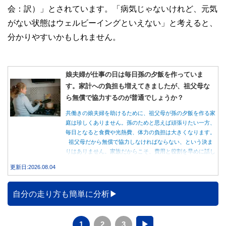
会：訳）」とされています。「病気じゃないけれど、元気
がない状態はウェルビーイングといえない」と考えると、
分かりやすいかもしれません。
娘夫婦が仕事の日は毎日孫の夕飯を作っていま
す。家計への負担も増えてきましたが、祖父母な
ら無償で協力するのが普通でしょうか？
共働きの娘夫婦を助けるために、祖父母が孫の夕飯を作る家
庭は珍しくありません。孫のためと思えば頑張りたい一方、
毎日となると食費や光熱費、体力の負担は大きくなります。
祖父母だから無償で協力しなければならない、という決ま
りはありません。家族だからこそ、費用と役割を早めに話し
合うことが大切です。
更新日:2026.08.04
自分の走り方も簡単に分析
1
2
3
▶