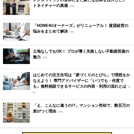
トネイチャーの真価
[PR]
「HOME4Uオーナーズ」がリニューアル！ 賃貸経営の
悩みをまとめて解決
[PR]
土地なしでもOK！ プロが導く失敗しない不動産投資の
魅力
[PR]
はじめての注文住宅は「家づくりのとびら」で理想をか
なえよう！ 専門アドバイザーに「いつでも・何度で
も」無料相談できるサービスの内容・利用の流れとは
[P
R]
「え、こんなに違うの!?」マンション売却で、数百万の
差がつく理由
[PR]