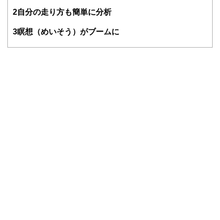
関することは相談しづらい・・・。
そんな時気軽に相談できる存在でありたい～というポリシー
2
自分の走り方も簡単に分析
のもと、
個別相談・セミナー講師・執筆活動を展開中。
3
瞑想（めいそう）がブームに
新聞・テレビ等のメディアにもフィールドを広げている。
ライフプランに応じた家計のスリム化・健全化を通じて、夢
を形にするお手伝いを目指しています。