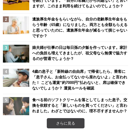
を続けています。「自分の名義だから問題ない」と言い
ますが、このまま利用を続けてもよいのでしょうか？
遺族厚生年金をもらいながら、自分の老齢厚生年金をも
らう年齢（65歳）になりました。両方とも全額もらえる
と思っていたのに、遺族厚生年金が減るって損じゃない
ですか？
娘夫婦が仕事の日は毎日孫の夕飯を作っています。家計
への負担も増えてきましたが、祖父母なら無償で協力す
るのが普通でしょうか？
4歳の息子と「新幹線の自由席」で帰省したら、乗客に
「息子さん、お金払ってないから座れないよ」と言われ
た！ こども運賃“約7000円”払わないと、席は確保でき
ないでしょうか？ 運賃ルールを確認
食べる前のソフトクリームを落としてしまった息子。交
換を依頼すると「新しいものを買ってください」と言わ
れました。わざとではないのに、理不尽すぎませんか？
さらに見る