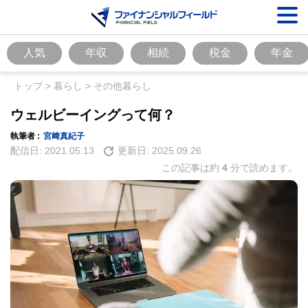
人気
年収
相続
税金
年金
トップ
>
暮らし
>
その他暮らし
ウェルビーイングって何？
執筆者 :
宮﨑真紀子
配信日:
2021.05.13
更新日:
2025.09.26
この記事は約
4
分で読めます。