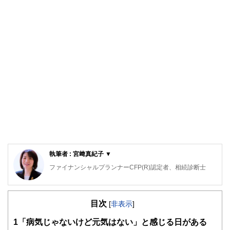
執筆者 : 宮﨑真紀子 ▼
ファイナンシャルプランナーCFP(R)認定者、相続診断士
大阪府出身。同志社大学経済学部卒業後、５年間繊維メーカ
ーに勤務。
目次
その後、派遣社員として数社の金融機関を経てFPとして独
[
非表示
]
立。
1
「病気じゃないけど元気はない」と感じる日がある
大きな心配事はもちろん、ちょっとした不安でも「お金」に