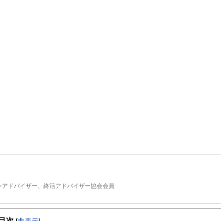
ーンアドバイザー、終活アドバイザー協会会員
ャリアの節目やライフイベントに数多く立ち会うなかで、お金の問題に向き合わな
経験を仕事に活かすとともに、日本FP協会の無料相談室相談員、セミナー講師、執筆
目次
[
非表示
]