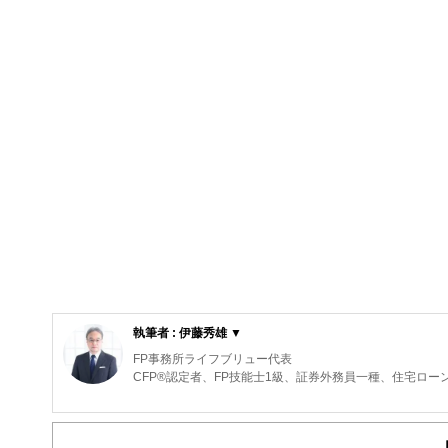
執筆者 : 伊藤秀雄 ▼
FP事務所ライフブリュー代表
CFP®️認定者、FP技能士1級、証券外務員一種、住宅ロ
大手電機メーカーで人事労務の仕事に長く従事。社員のキ
は解決につながらないと痛感。FP資格取得後はそれらの
等を続けている。