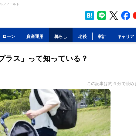
ャルフィールド
ローン
資産運用
暮らし
老後
家計
キャリア
プラス」って知っている？
この記事は約
4
分で読め