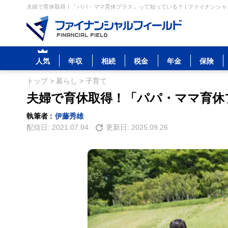
夫婦で育休取得！「パパ・ママ育休プラス」って知っている？ | ファイナンシ
人気
年収
相続
税金
年金
保険
トップ
>
暮らし
>
子育て
夫婦で育休取得！「パパ・ママ育休
執筆者 :
伊藤秀雄
配信日:
2021.07.04
更新日:
2025.09.26