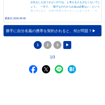
お礼をしたほうがよいのでは」と考える人も少なくないでし
ょう。 一方で、「親子なのだからお金は必要ない」という
考え方もあり、夫婦で意見が分かることもあります。 で
は、実際に義実家へ泊まる際、お金を渡している家庭はどの
更新日:2026.08.06
くらいあるのでしょうか。本記事では、帰省時に宿泊費を渡
す家庭の割合や、感謝の気持ちを伝える方法について解説し
ます。
勝手に自分名義の携帯を契約されると、何が問題？
1
2
3
▶
1/3