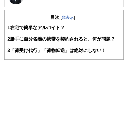
確定拠出年金相談ねっと認定FP
大学（工学部）卒業後、橋梁設計の会社で設計業務に携わ
目次
る。結婚で専業主婦となるが夫の独立を機に経理・総務に転
[
非表示
]
身。事業と家庭のファイナンシャル・プランナーとなる。コ
1
在宅で簡単なアルバイト？
ーチング資格も習得し、金銭面だけでなく心の面からも「幸
せに生きる」サポートをしている。4人の子の母。保険や金
融商品を売らない独立系ファイナンシャル・プランナー。
2
勝手に自分名義の携帯を契約されると、何が問題？
3
「荷受け代行」「荷物転送」は絶対にしない！