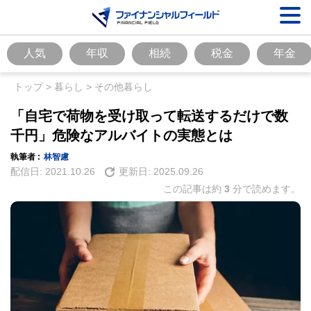
人気
年収
相続
税金
年金
トップ
>
暮らし
>
その他暮らし
「自宅で荷物を受け取って転送するだけで数
千円」危険なアルバイトの実態とは
執筆者 :
林智慮
配信日:
2021.10.26
更新日:
2025.09.26
この記事は約
3
分で読めます。