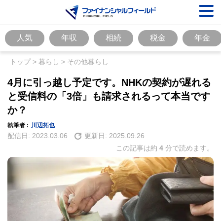
人気
年収
相続
税金
年金
トップ
>
暮らし
>
その他暮らし
4月に引っ越し予定です。NHKの契約が遅れる
と受信料の「3倍」も請求されるって本当です
か？
執筆者 :
川辺拓也
配信日:
2023.03.06
更新日:
2025.09.26
この記事は約
4
分で読めます。