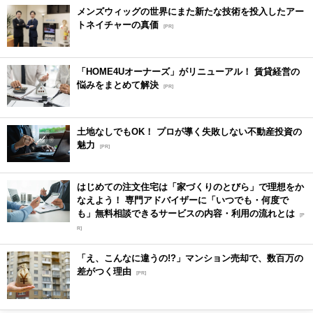
メンズウィッグの世界にまた新たな技術を投入したアー
トネイチャーの真価
[PR]
「HOME4Uオーナーズ」がリニューアル！ 賃貸経営の
悩みをまとめて解決
[PR]
土地なしでもOK！ プロが導く失敗しない不動産投資の
魅力
[PR]
はじめての注文住宅は「家づくりのとびら」で理想をか
なえよう！ 専門アドバイザーに「いつでも・何度で
も」無料相談できるサービスの内容・利用の流れとは
[P
R]
「え、こんなに違うの!?」マンション売却で、数百万の
差がつく理由
[PR]