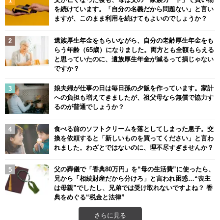
を続けています。「自分の名義だから問題ない」と言い
ますが、このまま利用を続けてもよいのでしょうか？
遺族厚生年金をもらいながら、自分の老齢厚生年金をも
らう年齢（65歳）になりました。両方とも全額もらえる
と思っていたのに、遺族厚生年金が減るって損じゃない
ですか？
娘夫婦が仕事の日は毎日孫の夕飯を作っています。家計
への負担も増えてきましたが、祖父母なら無償で協力す
るのが普通でしょうか？
食べる前のソフトクリームを落としてしまった息子。交
換を依頼すると「新しいものを買ってください」と言わ
れました。わざとではないのに、理不尽すぎませんか？
父の葬儀で「香典80万円」を“母の生活費”に使ったら、
兄から「相続財産だから分けろ」と言われ困惑…“喪主
は母親”でしたし、兄弟では受け取れないですよね？ 香
典をめぐる“税金と法律”
さらに見る