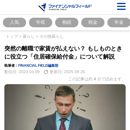
人気
年収
相続
税金
年金
トップ
>
暮らし
>
その他暮らし
突然の離職で家賃が払えない？ もしものとき
に役立つ「住居確保給付金」について解説
執筆者 :
FINANCIAL FIELD編集部
配信日:
2023.03.09
更新日:
2025.09.26
この記事は約
4
分で読めます。