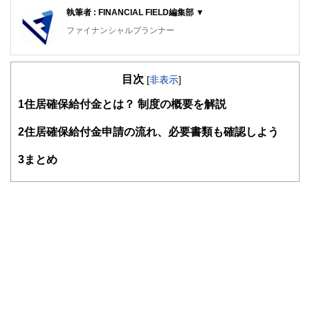
執筆者 : FINANCIAL FIELD編集部 ▼
ファイナンシャルプランナー
FinancialField編集部は、金融、経済に関する記事を、日々
の暮らしにどのような影響を与えるかという視点で、お金の
目次
知識がない方でも理解できるようわかりやすく発信していま
[
非表示
]
す。
1
住居確保給付金とは？ 制度の概要を解説
編集部のメンバーは、ファイナンシャルプランナーの資格取
得者を中心に「お金や暮らし」に関する書籍・雑誌の編集経
2
住居確保給付金申請の流れ、必要書類も確認しよう
験者で構成され、企画立案から記事掲載まですべての工程に
関わることで、読者目線のコンテンツを追求しています。
3
まとめ
FinancialFieldの特徴は、ファイナンシャルプランナー、弁
護士、税理士、宅地建物取引士、相続診断士、住宅ローンア
ドバイザー、DCプランナー、公認会計士、社会保険労務
士、行政書士、投資アナリスト、キャリアコンサルタントな
ど150名以上の有資格者を執筆者・監修者として迎え、むず
かしく感じられる年金や税金、相続、保険、ローンなどの話
をわかりやすく発信している点です。
このように編集経験豊富なメンバーと金融や経済に精通した
執筆者・監修者による執筆体制を築くことで、内容のわかり
やすさはもちろんのこと、読み応えのあるコンテンツと確か