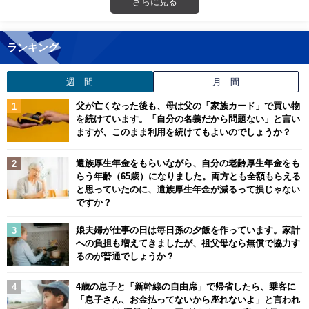
さらに見る
ランキング
週 間
月 間
父が亡くなった後も、母は父の「家族カード」で買い物
を続けています。「自分の名義だから問題ない」と言い
ますが、このまま利用を続けてもよいのでしょうか？
遺族厚生年金をもらいながら、自分の老齢厚生年金をも
らう年齢（65歳）になりました。両方とも全額もらえる
と思っていたのに、遺族厚生年金が減るって損じゃない
ですか？
娘夫婦が仕事の日は毎日孫の夕飯を作っています。家計
への負担も増えてきましたが、祖父母なら無償で協力す
るのが普通でしょうか？
4歳の息子と「新幹線の自由席」で帰省したら、乗客に
「息子さん、お金払ってないから座れないよ」と言われ