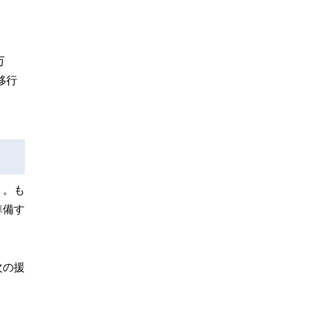
万
移行
う。も
準備す
次の援