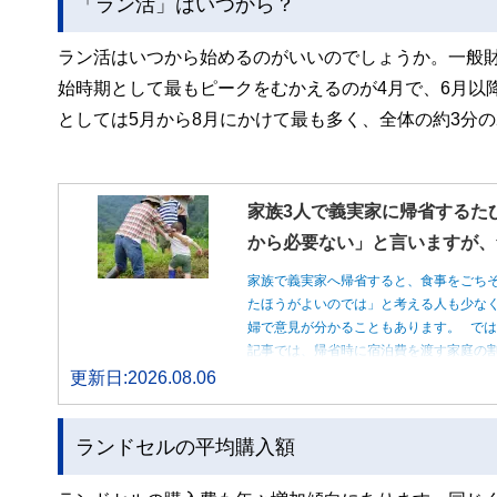
「ラン活」はいつから？
ラン活はいつから始めるのがいいのでしょうか。一般財
始時期として最もピークをむかえるのが4月で、6月以
としては5月から8月にかけて最も多く、全体の約3分
家族3人で義実家に帰省するた
から必要ない」と言いますが、
家族で義実家へ帰省すると、食事をごち
たほうがよいのでは」と考える人も少な
婦で意見が分かることもあります。 で
記事では、帰省時に宿泊費を渡す家庭の
更新日:2026.08.06
ランドセルの平均購入額