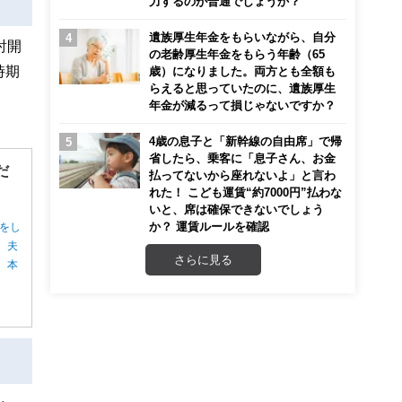
力するのが普通でしょうか？
遺族厚生年金をもらいながら、自分
討開
の老齢厚生年金をもらう年齢（65
時期
歳）になりました。両方とも全額も
らえると思っていたのに、遺族厚生
年金が減るって損じゃないですか？
4歳の息子と「新幹線の自由席」で帰
省したら、乗客に「息子さん、お金
だ
払ってないから座れないよ」と言わ
れた！ こども運賃“約7000円”払わな
いと、席は確保できないでしょう
か？ 運賃ルールを確認
をし
、夫
さらに見る
。本