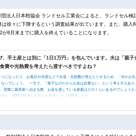
団法人日本鞄協会 ランドセル工業会によると、ランドセル検
降は徐々に下降するという調査結果が出ています。また、購入
の2が8月末までに購入を終えていることになります。
び、手土産とは別に「1日1万円」を包んでいます。夫は「親子
食費や光熱費を考えたら渡すべきですよね？
そうになったり、お風呂や洗濯などで水道・光熱費が増えたりするため、「何かお礼
くないでしょう。 一方で、「親子なのだからお金は必要ない」という考え方もあり
は、実際に義実家へ泊まる際、お金を渡している家庭はどのくらいあるのでしょうか
割合や、感謝の気持ちを伝える方法について解説します。