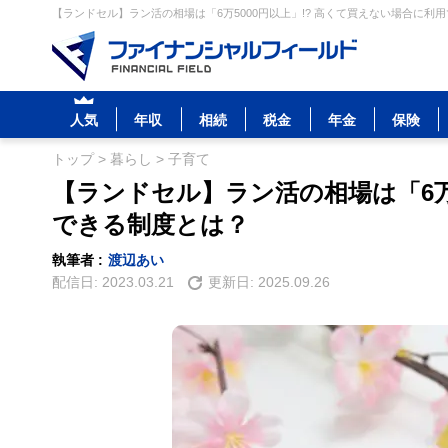
【ランドセル】ラン活の相場は「6万5000円以上」!? 高くて買えない場合に利
人気
年収
相続
税金
年金
保険
トップ
>
暮らし
>
子育て
【ランドセル】ラン活の相場は「6万5
できる制度とは？
執筆者 :
渡辺あい
配信日:
2023.03.21
更新日:
2025.09.26