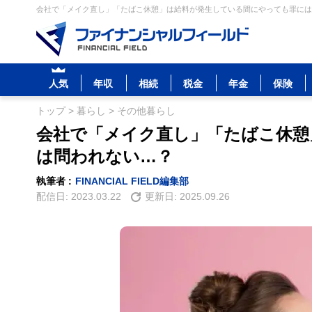
会社で「メイク直し」「たばこ休憩」は給料が発生している間にやっても罪には問
人気
年収
相続
税金
年金
保険
トップ
>
暮らし
>
その他暮らし
会社で「メイク直し」「たばこ休憩
は問われない…？
執筆者 :
FINANCIAL FIELD編集部
配信日:
2023.03.22
更新日:
2025.09.26