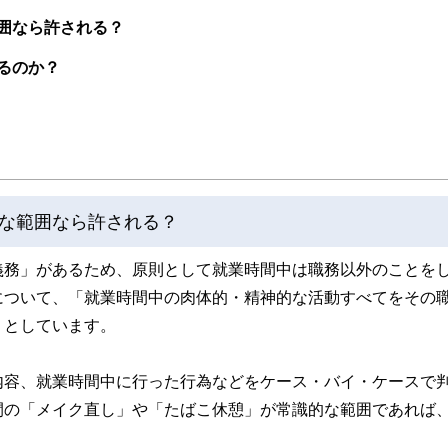
取得者を中心に「お金や暮らし」に関する書籍・雑誌の編集経験者で構成され、企
線のコンテンツを追求しています。
囲なら許される？
ンナー、弁護士、税理士、宅地建物取引士、相続診断士、住宅ローンアドバイザー、DCプラ
るのか？
スト、キャリアコンサルタントなど150名以上の有資格者を執筆者・監修者として
ンなどの話をわかりやすく発信している点です。
た執筆者・監修者による執筆体制を築くことで、内容のわかりやすさはもちろんの
ています。
のコンシェルジュを目指します。
な範囲なら許される？
義務」があるため、原則として就業時間中は職務以外のことを
について、「就業時間中の肉体的・精神的な活動すべてをその
」としています。
内容、就業時間中に行った行為などをケース・バイ・ケースで
間の「メイク直し」や「たばこ休憩」が常識的な範囲であれば