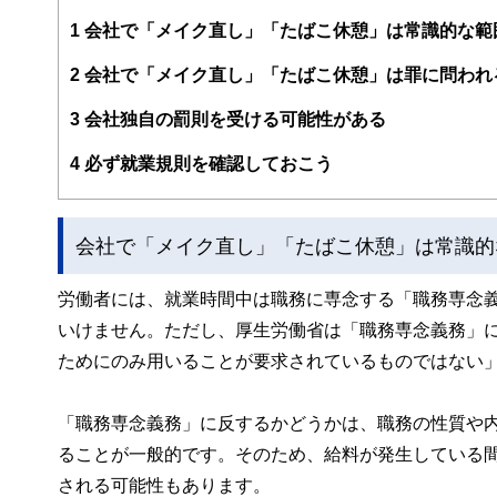
編集部のメンバーは、ファイナンシャルプランナーの資格
案から記事掲載まですべての工程に関わることで、読者目
1
会社で「メイク直し」「たばこ休憩」は常識的な範
FinancialFieldの特徴は、ファイナンシャルプラ
2
会社で「メイク直し」「たばこ休憩」は罪に問われ
ー、公認会計士、社会保険労務士、行政書士、投資アナリ
え、むずかしく感じられる年金や税金、相続、保険、ロー
3
会社独自の罰則を受ける可能性がある
このように編集経験豊富なメンバーと金融や経済に精通し
4
必ず就業規則を確認しておこう
と、読み応えのあるコンテンツと確かな情報発信を実現し
私たちは、快適でより良い生活のアイデアを提供するお金
会社で「メイク直し」「たばこ休憩」は常識的
労働者には、就業時間中は職務に専念する「職務専念
いけません。ただし、厚生労働省は「職務専念義務」
ためにのみ用いることが要求されているものではない
「職務専念義務」に反するかどうかは、職務の性質や
ることが一般的です。そのため、給料が発生している
される可能性もあります。