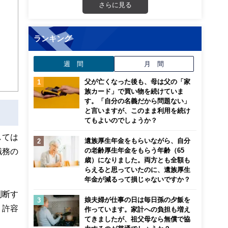
画立
さらに見る
ンナ
ランキング
迎
週 間
月 間
こ
父が亡くなった後も、母は父の「家
族カード」で買い物を続けていま
す。「自分の名義だから問題ない」
と言いますが、このまま利用を続け
てもよいのでしょうか？
しては
遺族厚生年金をもらいながら、自分
の老齢厚生年金をもらう年齢（65
職務の
歳）になりました。両方とも全額も
らえると思っていたのに、遺族厚生
年金が減るって損じゃないですか？
判断す
娘夫婦が仕事の日は毎日孫の夕飯を
、許容
作っています。家計への負担も増え
てきましたが、祖父母なら無償で協