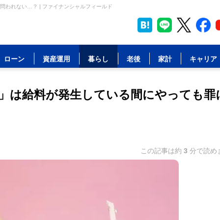
われない…？ | ファイナンシャルフィールド
ローン
資産運用
暮らし
老後
家計
キャリア
」は給料が発生している間にやっても罪
この記事は約
3
分で読め