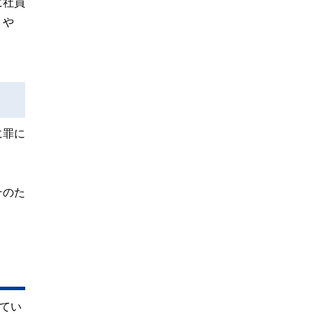
に社員
」や
に罪に
そのた
てい