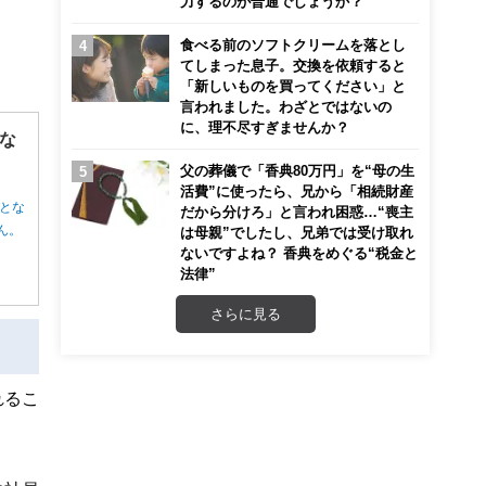
力するのが普通でしょうか？
食べる前のソフトクリームを落とし
てしまった息子。交換を依頼すると
「新しいものを買ってください」と
言われました。わざとではないの
に、理不尽すぎませんか？
な
父の葬儀で「香典80万円」を“母の生
活費”に使ったら、兄から「相続財産
とな
だから分けろ」と言われ困惑…“喪主
ん。
は母親”でしたし、兄弟では受け取れ
ないですよね？ 香典をめぐる“税金と
法律”
さらに見る
れるこ