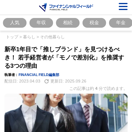
人気
年収
相続
税金
年金
トップ
>
暮らし
>
その他暮らし
新卒1年目で「推しブランド」を見つけるべ
き！ 若手経営者が「モノで差別化」を推奨す
る3つの理由
執筆者 :
FINANCIAL FIELD編集部
配信日:
2023.04.03
更新日:
2025.09.26
この記事は約
4
分で読めます。