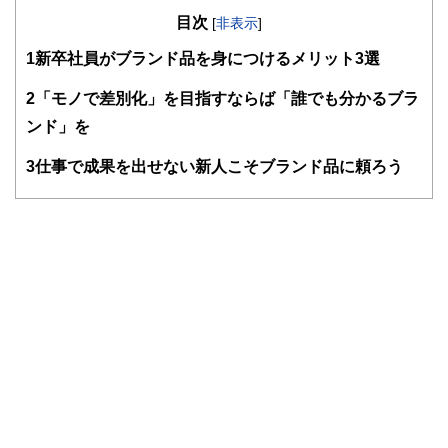
の暮らしにどのような影響を与えるかという視点で、お金の
目次
知識がない方でも理解できるようわかりやすく発信していま
[
非表示
]
す。
1
新卒社員がブランド品を身につけるメリット3選
編集部のメンバーは、ファイナンシャルプランナーの資格取
得者を中心に「お金や暮らし」に関する書籍・雑誌の編集経
2
「モノで差別化」を目指すならば「誰でも分かるブラ
験者で構成され、企画立案から記事掲載まですべての工程に
ンド」を
関わることで、読者目線のコンテンツを追求しています。
FinancialFieldの特徴は、ファイナンシャルプランナー、弁
3
仕事で成果を出せない新人こそブランド品に頼ろう
護士、税理士、宅地建物取引士、相続診断士、住宅ローンア
ドバイザー、DCプランナー、公認会計士、社会保険労務
士、行政書士、投資アナリスト、キャリアコンサルタントな
ど150名以上の有資格者を執筆者・監修者として迎え、むず
かしく感じられる年金や税金、相続、保険、ローンなどの話
をわかりやすく発信している点です。
このように編集経験豊富なメンバーと金融や経済に精通した
執筆者・監修者による執筆体制を築くことで、内容のわかり
やすさはもちろんのこと、読み応えのあるコンテンツと確か
な情報発信を実現しています。
私たちは、快適でより良い生活のアイデアを提供するお金の
コンシェルジュを目指します。