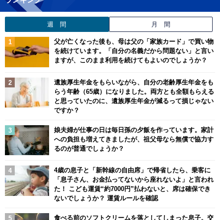
週 間
月 間
父が亡くなった後も、母は父の「家族カード」で買い物
を続けています。「自分の名義だから問題ない」と言い
ますが、このまま利用を続けてもよいのでしょうか？
遺族厚生年金をもらいながら、自分の老齢厚生年金をも
らう年齢（65歳）になりました。両方とも全額もらえる
と思っていたのに、遺族厚生年金が減るって損じゃない
ですか？
娘夫婦が仕事の日は毎日孫の夕飯を作っています。家計
への負担も増えてきましたが、祖父母なら無償で協力す
るのが普通でしょうか？
4歳の息子と「新幹線の自由席」で帰省したら、乗客に
「息子さん、お金払ってないから座れないよ」と言われ
た！ こども運賃“約7000円”払わないと、席は確保でき
ないでしょうか？ 運賃ルールを確認
食べる前のソフトクリームを落としてしまった息子。交