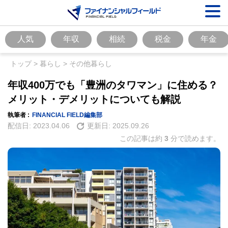
人気
年収
相続
税金
年金
トップ
>
暮らし
>
その他暮らし
年収400万でも「豊洲のタワマン」に住める？
メリット・デメリットについても解説
執筆者 :
FINANCIAL FIELD編集部
配信日:
2023.04.06
更新日:
2025.09.26
この記事は約
3
分で読めます。