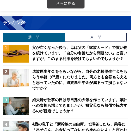
さらに見る
ランキング
週 間
月 間
父が亡くなった後も、母は父の「家族カード」で買い物
を続けています。「自分の名義だから問題ない」と言い
ますが、このまま利用を続けてもよいのでしょうか？
遺族厚生年金をもらいながら、自分の老齢厚生年金をも
らう年齢（65歳）になりました。両方とも全額もらえる
と思っていたのに、遺族厚生年金が減るって損じゃない
ですか？
娘夫婦が仕事の日は毎日孫の夕飯を作っています。家計
への負担も増えてきましたが、祖父母なら無償で協力す
るのが普通でしょうか？
4歳の息子と「新幹線の自由席」で帰省したら、乗客に
「息子さん、お金払ってないから座れないよ」と言われ