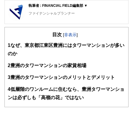
執筆者 : FINANCIAL FIELD編集部 ▼
ファイナンシャルプランナー
FinancialField編集部は、金融、経済に関する記事を、日々
の暮らしにどのような影響を与えるかという視点で、お金の
目次
知識がない方でも理解できるようわかりやすく発信していま
[
非表示
]
す。
1
なぜ、東京都江東区豊洲にはタワーマンションが多い
編集部のメンバーは、ファイナンシャルプランナーの資格取
のか
得者を中心に「お金や暮らし」に関する書籍・雑誌の編集経
験者で構成され、企画立案から記事掲載まですべての工程に
2
豊洲のタワーマンションの家賃相場
関わることで、読者目線のコンテンツを追求しています。
FinancialFieldの特徴は、ファイナンシャルプランナー、弁
3
豊洲のタワーマンションのメリットとデメリット
護士、税理士、宅地建物取引士、相続診断士、住宅ローンア
ドバイザー、DCプランナー、公認会計士、社会保険労務
4
低層階のワンルームに住むなら、豊洲タワーマンショ
士、行政書士、投資アナリスト、キャリアコンサルタントな
ンは必ずしも「高嶺の花」ではない
ど150名以上の有資格者を執筆者・監修者として迎え、むず
かしく感じられる年金や税金、相続、保険、ローンなどの話
をわかりやすく発信している点です。
このように編集経験豊富なメンバーと金融や経済に精通した
執筆者・監修者による執筆体制を築くことで、内容のわかり
やすさはもちろんのこと、読み応えのあるコンテンツと確か