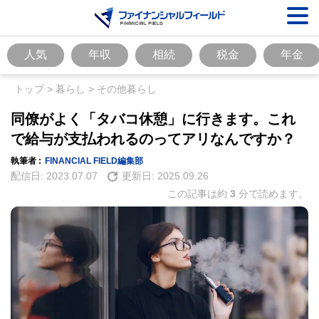
人気
年収
相続
税金
年金
トップ
>
暮らし
>
その他暮らし
同僚がよく「タバコ休憩」に行きます。これ
で給与が支払われるのってアリなんですか？
執筆者 :
FINANCIAL FIELD編集部
配信日:
2023.07.07
更新日:
2025.09.26
この記事は約
3
分で読めます。