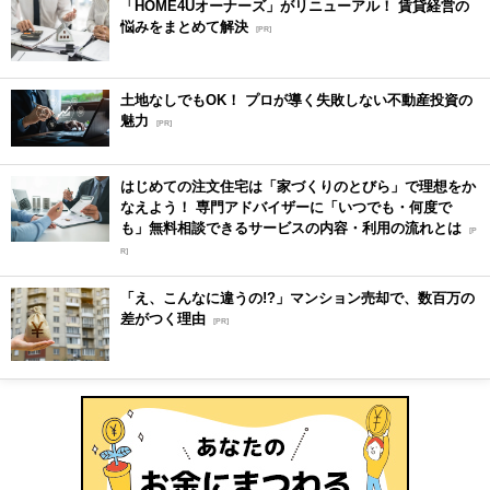
「HOME4Uオーナーズ」がリニューアル！ 賃貸経営の
悩みをまとめて解決
[PR]
土地なしでもOK！ プロが導く失敗しない不動産投資の
魅力
[PR]
はじめての注文住宅は「家づくりのとびら」で理想をか
なえよう！ 専門アドバイザーに「いつでも・何度で
も」無料相談できるサービスの内容・利用の流れとは
[P
R]
「え、こんなに違うの!?」マンション売却で、数百万の
差がつく理由
[PR]