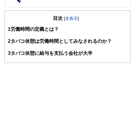
FinancialField編集部は、金融、経済に関する記事を、日々
の暮らしにどのような影響を与えるかという視点で、お金の
目次
知識がない方でも理解できるようわかりやすく発信していま
[
非表示
]
す。
1
労働時間の定義とは？
編集部のメンバーは、ファイナンシャルプランナーの資格取
得者を中心に「お金や暮らし」に関する書籍・雑誌の編集経
2
タバコ休憩は労働時間としてみなされるのか？
験者で構成され、企画立案から記事掲載まですべての工程に
関わることで、読者目線のコンテンツを追求しています。
3
タバコ休憩に給与を支払う会社が大半
FinancialFieldの特徴は、ファイナンシャルプランナー、弁
護士、税理士、宅地建物取引士、相続診断士、住宅ローンア
ドバイザー、DCプランナー、公認会計士、社会保険労務
士、行政書士、投資アナリスト、キャリアコンサルタントな
ど150名以上の有資格者を執筆者・監修者として迎え、むず
かしく感じられる年金や税金、相続、保険、ローンなどの話
をわかりやすく発信している点です。
このように編集経験豊富なメンバーと金融や経済に精通した
執筆者・監修者による執筆体制を築くことで、内容のわかり
やすさはもちろんのこと、読み応えのあるコンテンツと確か
な情報発信を実現しています。
私たちは、快適でより良い生活のアイデアを提供するお金の
コンシェルジュを目指します。