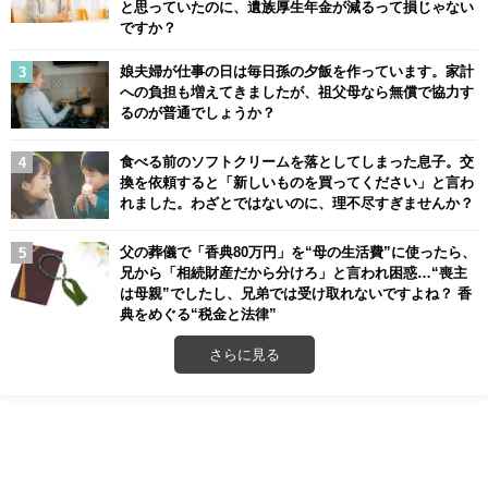
と思っていたのに、遺族厚生年金が減るって損じゃない
ですか？
娘夫婦が仕事の日は毎日孫の夕飯を作っています。家計
への負担も増えてきましたが、祖父母なら無償で協力す
るのが普通でしょうか？
食べる前のソフトクリームを落としてしまった息子。交
換を依頼すると「新しいものを買ってください」と言わ
れました。わざとではないのに、理不尽すぎませんか？
父の葬儀で「香典80万円」を“母の生活費”に使ったら、
兄から「相続財産だから分けろ」と言われ困惑…“喪主
は母親”でしたし、兄弟では受け取れないですよね？ 香
典をめぐる“税金と法律”
さらに見る