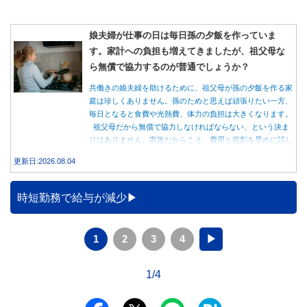
娘夫婦が仕事の日は毎日孫の夕飯を作っていま
す。家計への負担も増えてきましたが、祖父母な
ら無償で協力するのが普通でしょうか？
共働きの娘夫婦を助けるために、祖父母が孫の夕飯を作る家
庭は珍しくありません。孫のためと思えば頑張りたい一方、
毎日となると食費や光熱費、体力の負担は大きくなります。
祖父母だから無償で協力しなければならない、という決ま
りはありません。家族だからこそ、費用と役割を早めに話し
合うことが大切です。
更新日:2026.08.04
時短勤務で給与が減少
1
2
3
4
▶
1/4