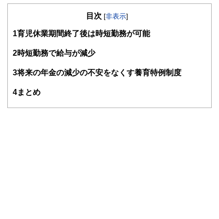
ー／住宅ローンアドバイザーなどの資格を保有し、相談され
目次
る方が安心して過ごせるプランニングを行うための総括的な
[
非表示
]
提案を行う
1
育児休業期間終了後は時短勤務が可能
各種セミナーやコラムなど多数の実績があり、定評を受けて
いる
2
時短勤務で給与が減少
https://moneysmith.biz
3
将来の年金の減少の不安をなくす養育特例制度
4
まとめ