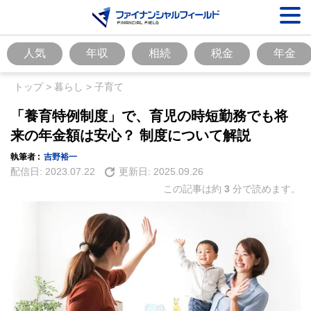
人気
年収
相続
税金
年金
トップ
>
暮らし
>
子育て
「養育特例制度」で、育児の時短勤務でも将
来の年金額は安心？ 制度について解説
執筆者 :
吉野裕一
配信日:
2023.07.22
更新日:
2025.09.26
この記事は約
3
分で読めます。