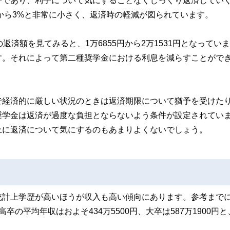
子であり、利子について気にすることなくじっくり返済してい
%から3%と非常に小さく、返済時の軽減が図られています。
済額を見てみると、1万6855円から2万1531円となってい
す。それによって第二種奨学金における利息を減らすことがで
で経済的に厳しい状況のときは返済期限について猶予を受けた
奨学金は返済が過度な負担とならないよう条件が設定されてい
上に返済について気にするのもあまりよくないでしょう。
統計上学歴が高いほうが収入も高い傾向にあります。参考まで
の平均年収はおよそ434万5500円、大卒は587万1900円と