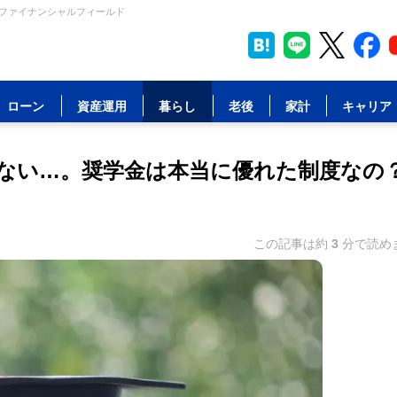
 ファイナンシャルフィールド
ローン
資産運用
暮らし
老後
家計
キャリア
ない…。奨学金は本当に優れた制度なの
この記事は約
3
分で読め