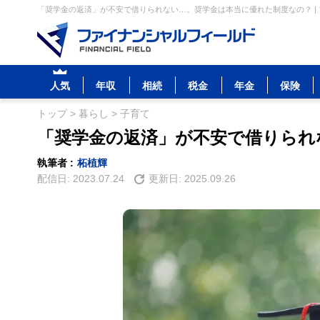
「奨学金の返済」が不安で借りられない…。奨学金は本当に優れた制度なの？ |
人気
年収
相続
税金
年金
保険
トップ
>
暮らし
>
子育て
「奨学金の返済」が不安で借りられ
執筆者 :
柘植輝
配信日:
2023.07.24
更新日:
2025.09.26