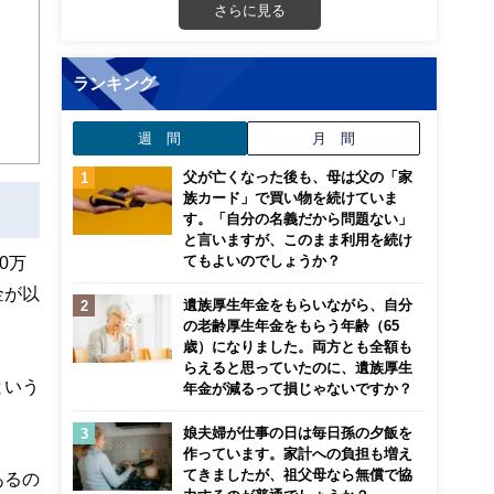
さらに見る
ランキング
週 間
月 間
父が亡くなった後も、母は父の「家
族カード」で買い物を続けていま
す。「自分の名義だから問題ない」
と言いますが、このまま利用を続け
てもよいのでしょうか？
0万
金が以
遺族厚生年金をもらいながら、自分
の老齢厚生年金をもらう年齢（65
歳）になりました。両方とも全額も
らえると思っていたのに、遺族厚生
という
年金が減るって損じゃないですか？
娘夫婦が仕事の日は毎日孫の夕飯を
作っています。家計への負担も増え
てきましたが、祖父母なら無償で協
あるの