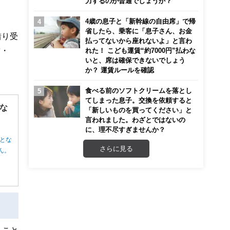
力するのが普通でしょうか？
。
4歳の息子と「新幹線の自由席」で帰
省したら、乗客に「息子さん、お金
借り受
払ってないから座れないよ」と言わ
歯・
れた！ こども運賃“約7000円”払わな
いと、席は確保できないでしょう
か？ 運賃ルールを確認
食べる前のソフトクリームを落とし
てしまった息子。交換を依頼すると
な
「新しいものを買ってください」と
言われました。わざとではないの
に、理不尽すぎませんか？
とな
さらに見る
ん。