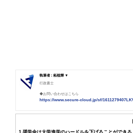
執筆者 : 柘植輝 ▼
行政書士
◆お問い合わせはこちら
https://www.secure-cloud.jp/sf/1611279407L
２級ファイナンシャルプランナー
大学在学中から行政書士、２級FP技能士、宅建士の資格
現在では行政書士・ファイナンシャルプランナーとして活
企業法務まで幅広く手掛ける。
1
奨学金は大学進学のハードルを下げることができる