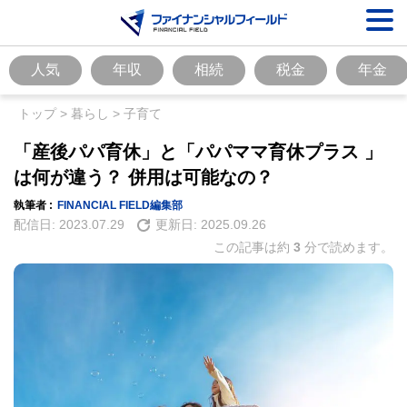
人気
年収
相続
税金
年金
トップ
>
暮らし
>
子育て
「産後パパ育休」と「パパママ育休プラス 」
は何が違う？ 併用は可能なの？
執筆者 :
FINANCIAL FIELD編集部
配信日:
2023.07.29
更新日:
2025.09.26
この記事は約
3
分で読めます。