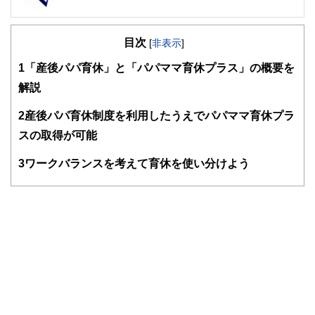
FinancialField編集部は、金融、経済に関する記事を、日々
の暮らしにどのような影響を与えるかという視点で、お金の
目次
知識がない方でも理解できるようわかりやすく発信していま
[
非表示
]
す。
1
「産後パパ育休」と「パパママ育休プラス」の概要を
編集部のメンバーは、ファイナンシャルプランナーの資格取
解説
得者を中心に「お金や暮らし」に関する書籍・雑誌の編集経
験者で構成され、企画立案から記事掲載まですべての工程に
2
産後パパ育休制度を利用したうえでパパママ育休プラ
関わることで、読者目線のコンテンツを追求しています。
スの取得が可能
FinancialFieldの特徴は、ファイナンシャルプランナー、弁
護士、税理士、宅地建物取引士、相続診断士、住宅ローンア
3
ワークバランスを考えて育休を使い分けよう
ドバイザー、DCプランナー、公認会計士、社会保険労務
士、行政書士、投資アナリスト、キャリアコンサルタントな
ど150名以上の有資格者を執筆者・監修者として迎え、むず
かしく感じられる年金や税金、相続、保険、ローンなどの話
をわかりやすく発信している点です。
このように編集経験豊富なメンバーと金融や経済に精通した
執筆者・監修者による執筆体制を築くことで、内容のわかり
やすさはもちろんのこと、読み応えのあるコンテンツと確か
な情報発信を実現しています。
私たちは、快適でより良い生活のアイデアを提供するお金の
コンシェルジュを目指します。