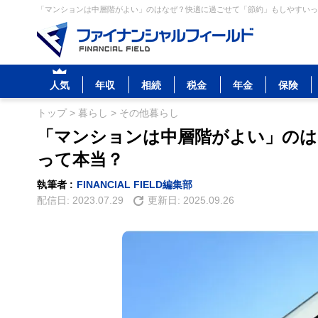
「マンションは中層階がよい」のはなぜ？快適に過ごせて「節約」もしやすいって
人気
年収
相続
税金
年金
保険
トップ
>
暮らし
>
その他暮らし
「マンションは中層階がよい」のは
って本当？
執筆者 :
FINANCIAL FIELD編集部
配信日:
2023.07.29
更新日:
2025.09.26