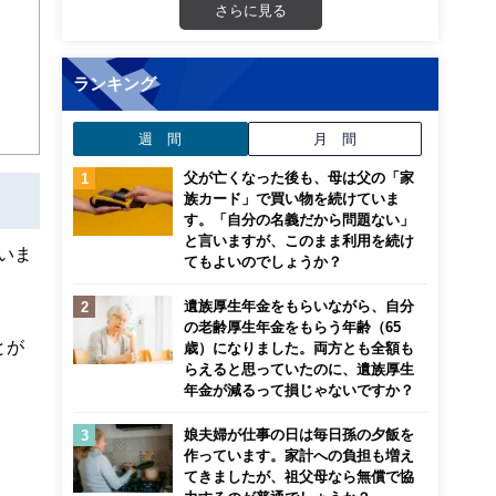
画立
さらに見る
ンナ
ランキング
迎
週 間
月 間
こ
父が亡くなった後も、母は父の「家
族カード」で買い物を続けていま
す。「自分の名義だから問題ない」
と言いますが、このまま利用を続け
いま
てもよいのでしょうか？
遺族厚生年金をもらいながら、自分
の老齢厚生年金をもらう年齢（65
とが
歳）になりました。両方とも全額も
らえると思っていたのに、遺族厚生
年金が減るって損じゃないですか？
娘夫婦が仕事の日は毎日孫の夕飯を
作っています。家計への負担も増え
てきましたが、祖父母なら無償で協