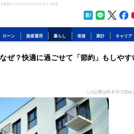
本当？ | ファイナンシャルフィールド
ローン
資産運用
暮らし
老後
家計
キャリア
なぜ？快適に過ごせて「節約」もしやす
この記事は約
2
分で読め