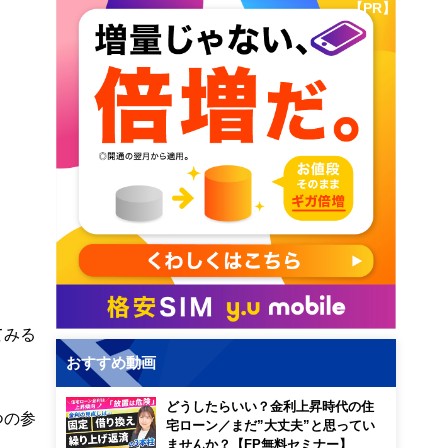
【PR】
てみる
。
おすすめ動画
どうしたらいい？金利上昇時代の住
つの参
宅ローン／まだ”大丈夫”と思ってい
ませんか？【FP無料セミナー】