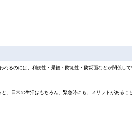
取得者を中心に「お金や暮らし」に関する書籍・雑誌の編集経験者で構成され、企
線のコンテンツを追求しています。
ンナー、弁護士、税理士、宅地建物取引士、相続診断士、住宅ローンアドバイザー、DCプラ
スト、キャリアコンサルタントなど150名以上の有資格者を執筆者・監修者として
ンなどの話をわかりやすく発信している点です。
た執筆者・監修者による執筆体制を築くことで、内容のわかりやすさはもちろんの
ています。
のコンシェルジュを目指します。
いわれるのには、利便性・景観・防犯性・防災面などが関係して
ると、日常の生活はもちろん、緊急時にも、メリットがあるこ