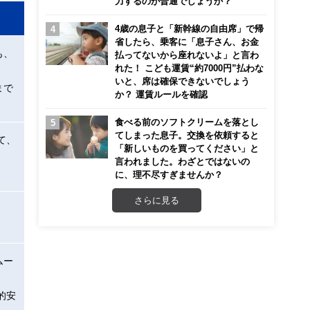
力するのが普通でしょうか？
4歳の息子と「新幹線の自由席」で帰
省したら、乗客に「息子さん、お金
も、
払ってないから座れないよ」と言わ
れた！ こども運賃“約7000円”払わな
いと、席は確保できないでしょう
まで
か？ 運賃ルールを確認
食べる前のソフトクリームを落とし
てしまった息子。交換を依頼すると
て、
「新しいものを買ってください」と
言われました。わざとではないの
に、理不尽すぎませんか？
さらに見る
ムー
的安