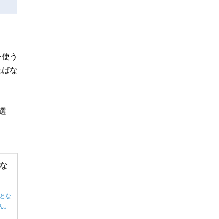
を使う
ればな
選
な
とな
ん。