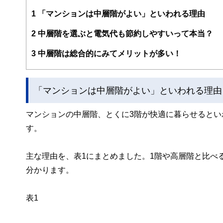
編集部のメンバーは、ファイナンシャルプランナーの資格
案から記事掲載まですべての工程に関わることで、読者目
1
「マンションは中層階がよい」といわれる理由
FinancialFieldの特徴は、ファイナンシャルプラ
2
中層階を選ぶと電気代も節約しやすいって本当？
ー、公認会計士、社会保険労務士、行政書士、投資アナリ
え、むずかしく感じられる年金や税金、相続、保険、ロー
3
中層階は総合的にみてメリットが多い！
このように編集経験豊富なメンバーと金融や経済に精通し
と、読み応えのあるコンテンツと確かな情報発信を実現し
「マンションは中層階がよい」といわれる理由
私たちは、快適でより良い生活のアイデアを提供するお金
マンションの中層階、とくに3階が快適に暮らせると
す。
主な理由を、表1にまとめました。1階や高層階と比べ
分かります。
表1