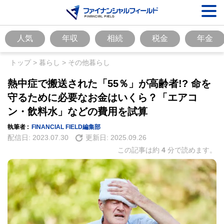
人気
年収
相続
税金
年金
トップ
>
暮らし
>
その他暮らし
熱中症で搬送された「55％」が高齢者!? 命を
守るために必要なお金はいくら？「エアコ
ン・飲料水」などの費用を試算
執筆者 :
FINANCIAL FIELD編集部
配信日:
2023.07.30
更新日:
2025.09.26
この記事は約
4
分で読めます。