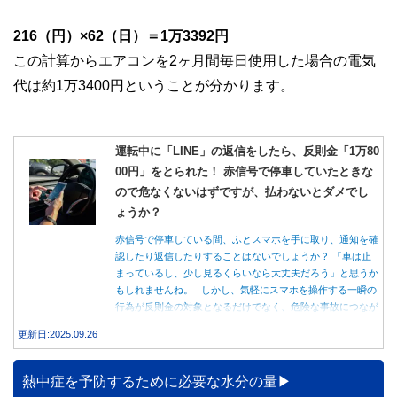
216（円）×62（日）＝1万3392円
この計算からエアコンを2ヶ月間毎日使用した場合の電気
代は約1万3400円ということが分かります。
運転中に「LINE」の返信をしたら、反則金「1万80
00円」をとられた！ 赤信号で停車していたときな
ので危なくないはずですが、払わないとダメでし
ょうか？
赤信号で停車している間、ふとスマホを手に取り、通知を確
認したり返信したりすることはないでしょうか？ 「車は止
まっているし、少し見るくらいなら大丈夫だろう」と思うか
もしれませんね。 しかし、気軽にスマホを操作する一瞬の
行為が反則金の対象となるだけでなく、危険な事故につなが
る可能性もあります。本記事では、赤信号で停車中のスマホ
更新日:2025.09.26
操作が違反になる事例や、反則金の支払い義務について詳し
く解説します。
熱中症を予防するために必要な水分の量