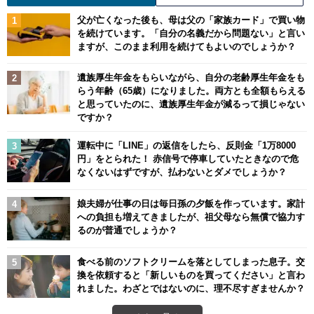
父が亡くなった後も、母は父の「家族カード」で買い物
を続けています。「自分の名義だから問題ない」と言い
ますが、このまま利用を続けてもよいのでしょうか？
遺族厚生年金をもらいながら、自分の老齢厚生年金をも
らう年齢（65歳）になりました。両方とも全額もらえる
と思っていたのに、遺族厚生年金が減るって損じゃない
ですか？
運転中に「LINE」の返信をしたら、反則金「1万8000
円」をとられた！ 赤信号で停車していたときなので危
なくないはずですが、払わないとダメでしょうか？
娘夫婦が仕事の日は毎日孫の夕飯を作っています。家計
への負担も増えてきましたが、祖父母なら無償で協力す
るのが普通でしょうか？
食べる前のソフトクリームを落としてしまった息子。交
換を依頼すると「新しいものを買ってください」と言わ
れました。わざとではないのに、理不尽すぎませんか？