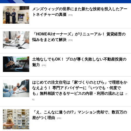
メンズウィッグの世界にまた新たな技術を投入したアー
トネイチャーの真価
[PR]
「HOME4Uオーナーズ」がリニューアル！ 賃貸経営の
悩みをまとめて解決
[PR]
土地なしでもOK！ プロが導く失敗しない不動産投資の
魅力
[PR]
はじめての注文住宅は「家づくりのとびら」で理想をか
なえよう！ 専門アドバイザーに「いつでも・何度で
も」無料相談できるサービスの内容・利用の流れとは
[P
R]
「え、こんなに違うの!?」マンション売却で、数百万の
差がつく理由
[PR]