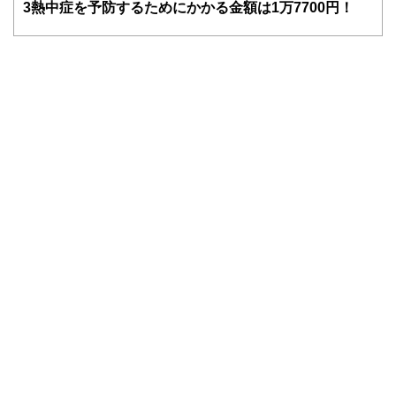
FinancialFieldの特徴は、ファイナンシャルプランナー、弁
3
熱中症を予防するためにかかる金額は1万7700円！
護士、税理士、宅地建物取引士、相続診断士、住宅ローンア
ドバイザー、DCプランナー、公認会計士、社会保険労務
士、行政書士、投資アナリスト、キャリアコンサルタントな
ど150名以上の有資格者を執筆者・監修者として迎え、むず
かしく感じられる年金や税金、相続、保険、ローンなどの話
をわかりやすく発信している点です。
このように編集経験豊富なメンバーと金融や経済に精通した
執筆者・監修者による執筆体制を築くことで、内容のわかり
やすさはもちろんのこと、読み応えのあるコンテンツと確か
な情報発信を実現しています。
私たちは、快適でより良い生活のアイデアを提供するお金の
コンシェルジュを目指します。