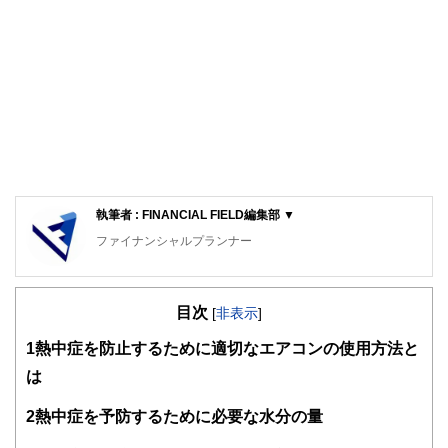
執筆者 : FINANCIAL FIELD編集部 ▼
ファイナンシャルプランナー
FinancialField編集部は、金融、経済に関する記事を、日々
の暮らしにどのような影響を与えるかという視点で、お金の
目次
知識がない方でも理解できるようわかりやすく発信していま
[
非表示
]
す。
1
熱中症を防止するために適切なエアコンの使用方法と
編集部のメンバーは、ファイナンシャルプランナーの資格取
は
得者を中心に「お金や暮らし」に関する書籍・雑誌の編集経
験者で構成され、企画立案から記事掲載まですべての工程に
2
熱中症を予防するために必要な水分の量
関わることで、読者目線のコンテンツを追求しています。