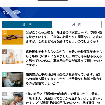
ランキング
週 間
月 間
父が亡くなった後も、母は父の「家族カード」で買い物
を続けています。「自分の名義だから問題ない」と言い
ますが、このまま利用を続けてもよいのでしょうか？
遺族厚生年金をもらいながら、自分の老齢厚生年金をも
らう年齢（65歳）になりました。両方とも全額もらえる
と思っていたのに、遺族厚生年金が減るって損じゃない
ですか？
娘夫婦が仕事の日は毎日孫の夕飯を作っています。家計
への負担も増えてきましたが、祖父母なら無償で協力す
るのが普通でしょうか？
4歳の息子と「新幹線の自由席」で帰省したら、乗客に
「息子さん、お金払ってないから座れないよ」と言われ
た！ こども運賃“約7000円”払わないと、席は確保でき