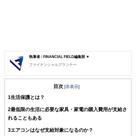
執筆者 : FINANCIAL FIELD編集部 ▼
ファイナンシャルプランナー
FinancialField編集部は、金融、経済に関する記事を、日々
の暮らしにどのような影響を与えるかという視点で、お金の
目次
知識がない方でも理解できるようわかりやすく発信していま
[
非表示
]
す。
1
生活保護とは？
編集部のメンバーは、ファイナンシャルプランナーの資格取
得者を中心に「お金や暮らし」に関する書籍・雑誌の編集経
2
最低限の生活に必要な家具・家電の購入費用が支給さ
験者で構成され、企画立案から記事掲載まですべての工程に
れることもある
関わることで、読者目線のコンテンツを追求しています。
FinancialFieldの特徴は、ファイナンシャルプランナー、弁
3
エアコンはなぜ支給対象になるのか？
護士、税理士、宅地建物取引士、相続診断士、住宅ローンア