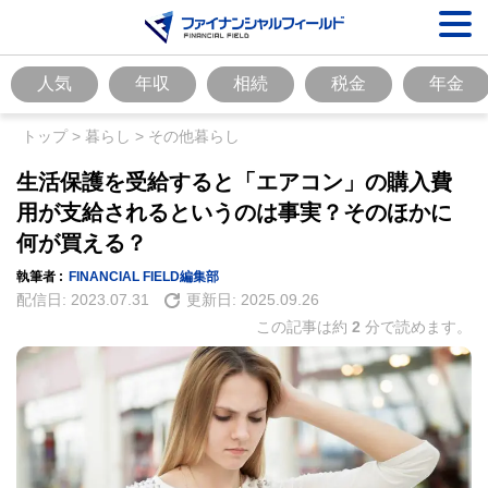
人気
年収
相続
税金
年金
トップ
>
暮らし
>
その他暮らし
生活保護を受給すると「エアコン」の購入費
用が支給されるというのは事実？そのほかに
何が買える？
執筆者 :
FINANCIAL FIELD編集部
配信日:
2023.07.31
更新日:
2025.09.26
この記事は約
2
分で読めます。