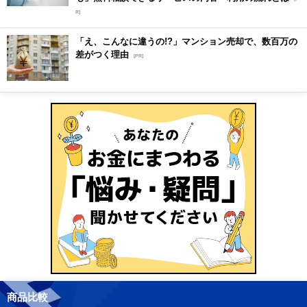
R]
「え、こんなに違うの!?」マンション売却で、数百万の
差がつく理由
[PR]
商品比較