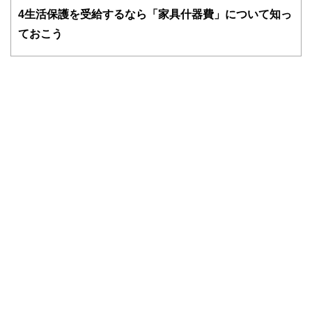
ドバイザー、DCプランナー、公認会計士、社会保険労務
4
生活保護を受給するなら「家具什器費」について知っ
士、行政書士、投資アナリスト、キャリアコンサルタントな
ておこう
ど150名以上の有資格者を執筆者・監修者として迎え、むず
かしく感じられる年金や税金、相続、保険、ローンなどの話
をわかりやすく発信している点です。
このように編集経験豊富なメンバーと金融や経済に精通した
執筆者・監修者による執筆体制を築くことで、内容のわかり
やすさはもちろんのこと、読み応えのあるコンテンツと確か
な情報発信を実現しています。
私たちは、快適でより良い生活のアイデアを提供するお金の
コンシェルジュを目指します。