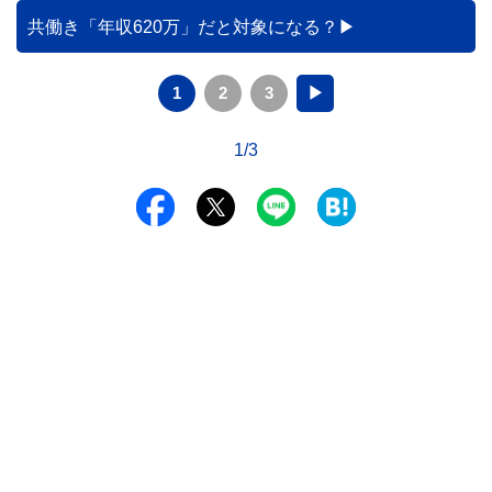
共働き「年収620万」だと対象になる？
1
2
3
▶
1/3