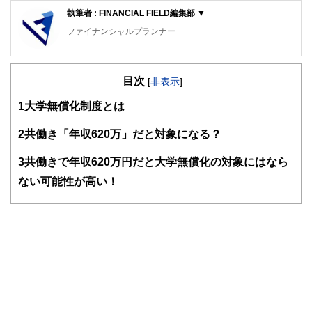
執筆者 : FINANCIAL FIELD編集部 ▼
ファイナンシャルプランナー
FinancialField編集部は、金融、経済に関する記事を、日々
の暮らしにどのような影響を与えるかという視点で、お金の
目次
知識がない方でも理解できるようわかりやすく発信していま
[
非表示
]
す。
1
大学無償化制度とは
編集部のメンバーは、ファイナンシャルプランナーの資格取
得者を中心に「お金や暮らし」に関する書籍・雑誌の編集経
2
共働き「年収620万」だと対象になる？
験者で構成され、企画立案から記事掲載まですべての工程に
関わることで、読者目線のコンテンツを追求しています。
3
共働きで年収620万円だと大学無償化の対象にはなら
FinancialFieldの特徴は、ファイナンシャルプランナー、弁
ない可能性が高い！
護士、税理士、宅地建物取引士、相続診断士、住宅ローンア
ドバイザー、DCプランナー、公認会計士、社会保険労務
士、行政書士、投資アナリスト、キャリアコンサルタントな
ど150名以上の有資格者を執筆者・監修者として迎え、むず
かしく感じられる年金や税金、相続、保険、ローンなどの話
をわかりやすく発信している点です。
このように編集経験豊富なメンバーと金融や経済に精通した
執筆者・監修者による執筆体制を築くことで、内容のわかり
やすさはもちろんのこと、読み応えのあるコンテンツと確か