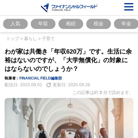
人気
年収
相続
税金
年金
トップ
>
暮らし
>
子育て
わが家は共働き「年収620万」です。生活に余
裕はないのですが、「大学無償化」の対象に
はならないのでしょうか？
執筆者 :
FINANCIAL FIELD編集部
配信日:
2023.08.01
更新日:
2025.09.26
この記事は約
3
分で読めます。