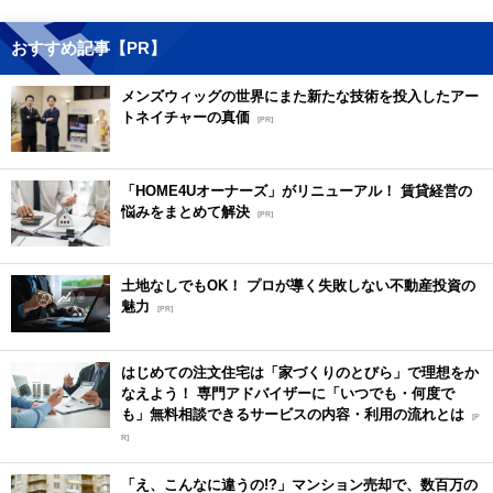
おすすめ記事【PR】
メンズウィッグの世界にまた新たな技術を投入したアー
トネイチャーの真価
[PR]
「HOME4Uオーナーズ」がリニューアル！ 賃貸経営の
悩みをまとめて解決
[PR]
土地なしでもOK！ プロが導く失敗しない不動産投資の
魅力
[PR]
はじめての注文住宅は「家づくりのとびら」で理想をか
なえよう！ 専門アドバイザーに「いつでも・何度で
も」無料相談できるサービスの内容・利用の流れとは
[P
R]
「え、こんなに違うの!?」マンション売却で、数百万の