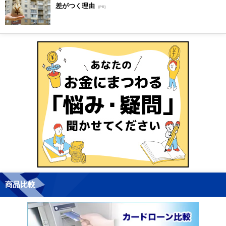
差がつく理由
[PR]
商品比較