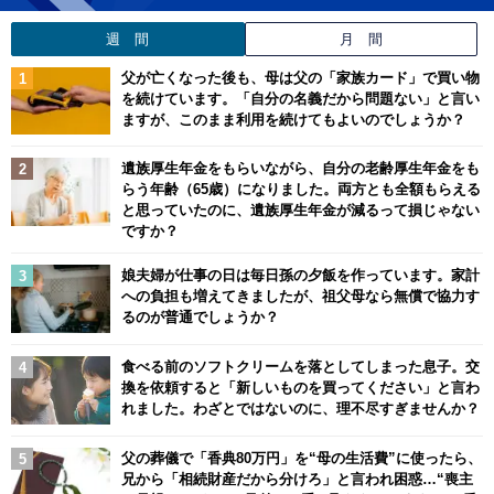
週 間
月 間
父が亡くなった後も、母は父の「家族カード」で買い物
を続けています。「自分の名義だから問題ない」と言い
ますが、このまま利用を続けてもよいのでしょうか？
遺族厚生年金をもらいながら、自分の老齢厚生年金をも
らう年齢（65歳）になりました。両方とも全額もらえる
と思っていたのに、遺族厚生年金が減るって損じゃない
ですか？
娘夫婦が仕事の日は毎日孫の夕飯を作っています。家計
への負担も増えてきましたが、祖父母なら無償で協力す
るのが普通でしょうか？
食べる前のソフトクリームを落としてしまった息子。交
換を依頼すると「新しいものを買ってください」と言わ
れました。わざとではないのに、理不尽すぎませんか？
父の葬儀で「香典80万円」を“母の生活費”に使ったら、
兄から「相続財産だから分けろ」と言われ困惑…“喪主