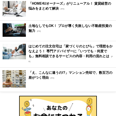
「HOME4Uオーナーズ」がリニューアル！ 賃貸経営の
悩みをまとめて解決
[PR]
土地なしでもOK！ プロが導く失敗しない不動産投資の
魅力
[PR]
はじめての注文住宅は「家づくりのとびら」で理想をか
なえよう！ 専門アドバイザーに「いつでも・何度で
も」無料相談できるサービスの内容・利用の流れとは
[P
R]
「え、こんなに違うの!?」マンション売却で、数百万の
差がつく理由
[PR]