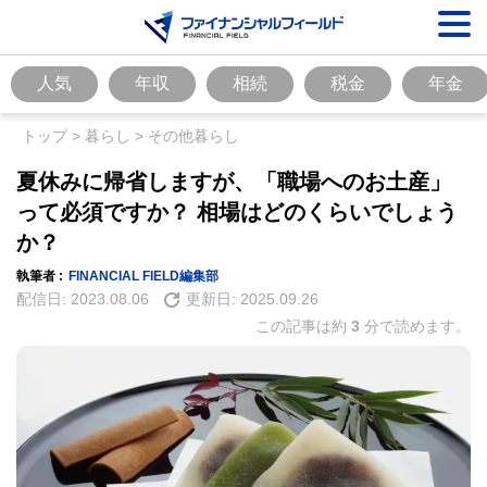
人気
年収
相続
税金
年金
トップ
>
暮らし
>
その他暮らし
夏休みに帰省しますが、「職場へのお土産」
って必須ですか？ 相場はどのくらいでしょう
か？
執筆者 :
FINANCIAL FIELD編集部
配信日:
2023.08.06
更新日:
2025.09.26
この記事は約
3
分で読めます。