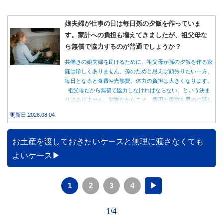
娘夫婦が仕事の日は毎日孫の夕飯を作っていま
す。家計への負担も増えてきましたが、祖父母な
ら無償で協力するのが普通でしょうか？
共働きの娘夫婦を助けるために、祖父母が孫の夕飯を作る家
庭は珍しくありません。孫のためと思えば頑張りたい一方、
毎日となると食費や光熱費、体力の負担は大きくなります。
祖父母だから無償で協力しなければならない、という決ま
りはありません。家族だからこそ、費用と役割を早めに話し
合うことが大切です。
更新日:2026.08.04
お土産を渡しておきたいケースと無理に渡さなくても
よいケース
1
2
3
4
▶
1/4