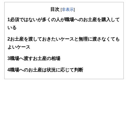
の暮らしにどのような影響を与えるかという視点で、お金の
目次
知識がない方でも理解できるようわかりやすく発信していま
[
非表示
]
す。
1
必須ではないが多くの人が職場へのお土産を購入して
編集部のメンバーは、ファイナンシャルプランナーの資格取
いる
得者を中心に「お金や暮らし」に関する書籍・雑誌の編集経
験者で構成され、企画立案から記事掲載まですべての工程に
2
お土産を渡しておきたいケースと無理に渡さなくても
関わることで、読者目線のコンテンツを追求しています。
よいケース
FinancialFieldの特徴は、ファイナンシャルプランナー、弁
護士、税理士、宅地建物取引士、相続診断士、住宅ローンア
3
職場へ渡すお土産の相場
ドバイザー、DCプランナー、公認会計士、社会保険労務
士、行政書士、投資アナリスト、キャリアコンサルタントな
4
職場へのお土産は状況に応じて判断
ど150名以上の有資格者を執筆者・監修者として迎え、むず
かしく感じられる年金や税金、相続、保険、ローンなどの話
をわかりやすく発信している点です。
このように編集経験豊富なメンバーと金融や経済に精通した
執筆者・監修者による執筆体制を築くことで、内容のわかり
やすさはもちろんのこと、読み応えのあるコンテンツと確か
な情報発信を実現しています。
私たちは、快適でより良い生活のアイデアを提供するお金の
コンシェルジュを目指します。