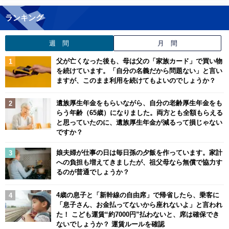
ランキング
週 間
月 間
父が亡くなった後も、母は父の「家族カード」で買い物
を続けています。「自分の名義だから問題ない」と言い
ますが、このまま利用を続けてもよいのでしょうか？
遺族厚生年金をもらいながら、自分の老齢厚生年金をも
らう年齢（65歳）になりました。両方とも全額もらえる
と思っていたのに、遺族厚生年金が減るって損じゃない
ですか？
娘夫婦が仕事の日は毎日孫の夕飯を作っています。家計
への負担も増えてきましたが、祖父母なら無償で協力す
るのが普通でしょうか？
4歳の息子と「新幹線の自由席」で帰省したら、乗客に
「息子さん、お金払ってないから座れないよ」と言われ
た！ こども運賃“約7000円”払わないと、席は確保でき
ないでしょうか？ 運賃ルールを確認