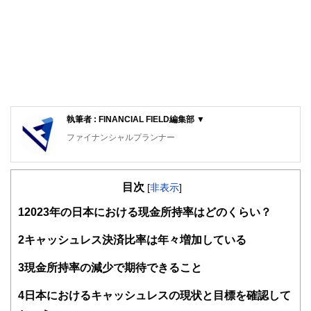
執筆者 : FINANCIAL FIELD編集部 ▼
ファイナンシャルプランナー
FinancialField編集部は、金融、経済に関する記事を、日々
の暮らしにどのような影響を与えるかという視点で、お金の
目次
知識がない方でも理解できるようわかりやすく発信していま
[
非表示
]
す。
1
2023年の日本における現金所持率はどのくらい？
編集部のメンバーは、ファイナンシャルプランナーの資格取
得者を中心に「お金や暮らし」に関する書籍・雑誌の編集経
2
キャッシュレス決済比率は年々増加している
験者で構成され、企画立案から記事掲載まですべての工程に
関わることで、読者目線のコンテンツを追求しています。
3
現金所持率の減少で期待できること
FinancialFieldの特徴は、ファイナンシャルプランナー、弁
4
日本におけるキャッシュレスの現状と目標を確認して
護士、税理士、宅地建物取引士、相続診断士、住宅ローンア
ドバイザー、DCプランナー、公認会計士、社会保険労務