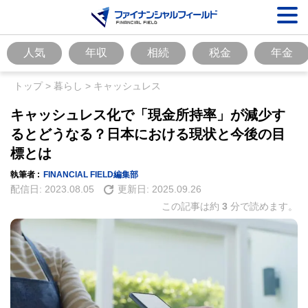
人気
年収
相続
税金
年金
トップ
>
暮らし
>
キャッシュレス
キャッシュレス化で「現金所持率」が減少す
るとどうなる？日本における現状と今後の目
標とは
執筆者 :
FINANCIAL FIELD編集部
配信日:
2023.08.05
更新日:
2025.09.26
この記事は約
3
分で読めます。