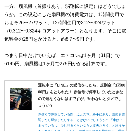
一方、扇風機（首振りあり、弱運転に設定）はどうでしょ
うか。この設定にした扇風機の消費電力は、1時間使用で
およそ26〜27ワット、12時間使用で312〜324ワット
（0.312〜0.324キロアットアワー）となります。そこに電
気料金の28円をかけると、約8.7〜9円です。
つまり日中だけでいえば、エアコンは1ヶ月（31日）で
6145円、扇風機は1ヶ月で279円かかる計算です。
運転中に「LINE」の返信をしたら、反則金「1万80
00円」をとられた！ 赤信号で停車していたときな
ので危なくないはずですが、払わないとダメでし
ょうか？
赤信号で停車している間、ふとスマホを手に取り、通知を確
認したり返信したりすることはないでしょうか？ 「車は止
まっているし、少し見るくらいなら大丈夫だろう」と思うか
もしれませんね。 しかし、気軽にスマホを操作する一瞬の