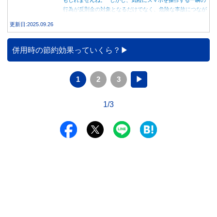
行為が反則金の対象となるだけでなく、危険な事故につなが
る可能性もあります。本記事では、赤信号で停車中のスマホ
更新日:2025.09.26
操作が違反になる事例や、反則金の支払い義務について詳し
く解説します。
併用時の節約効果っていくら？
1
2
3
▶
1/3