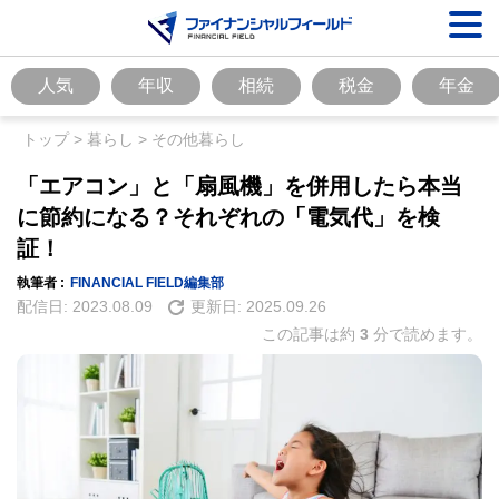
人気
年収
相続
税金
年金
トップ
>
暮らし
>
その他暮らし
「エアコン」と「扇風機」を併用したら本当
に節約になる？それぞれの「電気代」を検
証！
執筆者 :
FINANCIAL FIELD編集部
配信日:
2023.08.09
更新日:
2025.09.26
この記事は約
3
分で読めます。