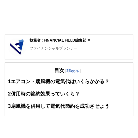
執筆者 : FINANCIAL FIELD編集部 ▼
ファイナンシャルプランナー
FinancialField編集部は、金融、経済に関する記事を、日々
の暮らしにどのような影響を与えるかという視点で、お金の
目次
知識がない方でも理解できるようわかりやすく発信していま
[
非表示
]
す。
1
エアコン・扇風機の電気代はいくらかかる？
編集部のメンバーは、ファイナンシャルプランナーの資格取
得者を中心に「お金や暮らし」に関する書籍・雑誌の編集経
2
併用時の節約効果っていくら？
験者で構成され、企画立案から記事掲載まですべての工程に
関わることで、読者目線のコンテンツを追求しています。
3
扇風機を併用して電気代節約を成功させよう
FinancialFieldの特徴は、ファイナンシャルプランナー、弁
護士、税理士、宅地建物取引士、相続診断士、住宅ローンア
ドバイザー、DCプランナー、公認会計士、社会保険労務
士、行政書士、投資アナリスト、キャリアコンサルタントな
ど150名以上の有資格者を執筆者・監修者として迎え、むず