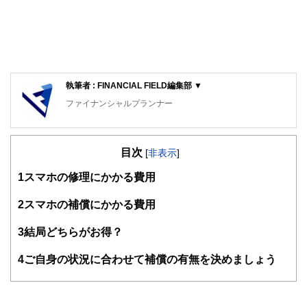
執筆者 : FINANCIAL FIELD編集部 ▼
ファイナンシャルプランナー
FinancialField編集部は、金融、経済に関する記事を、日々
の暮らしにどのような影響を与えるかという視点で、お金の
目次
知識がない方でも理解できるようわかりやすく発信していま
[
非表示
]
す。
1
スマホの修理にかかる費用
編集部のメンバーは、ファイナンシャルプランナーの資格取
得者を中心に「お金や暮らし」に関する書籍・雑誌の編集経
2
スマホの補償にかかる費用
験者で構成され、企画立案から記事掲載まですべての工程に
関わることで、読者目線のコンテンツを追求しています。
3
結局どちらがお得？
FinancialFieldの特徴は、ファイナンシャルプランナー、弁
4
ご自身の状況に合わせて補償の有無を決めましょう
護士、税理士、宅地建物取引士、相続診断士、住宅ローンア
ドバイザー、DCプランナー、公認会計士、社会保険労務
士、行政書士、投資アナリスト、キャリアコンサルタントな
ど150名以上の有資格者を執筆者・監修者として迎え、むず