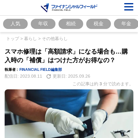
人気
年収
相続
税金
年金
トップ
>
暮らし
>
その他暮らし
スマホ修理は「高額請求」になる場合も…購
入時の「補償」はつけた方がお得なの？
執筆者 :
FINANCIAL FIELD編集部
配信日:
2023.08.11
更新日:
2025.09.26
この記事は約
3
分で読めます。