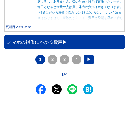
庭は珍しくありません。孫のためと思えば頑張りたい一方、
毎日となると食費や光熱費、体力の負担は大きくなります。
祖父母だから無償で協力しなければならない、という決ま
りはありません。家族だからこそ、費用と役割を早めに話し
合うことが大切です。
更新日:2026.08.04
スマホの補償にかかる費用
1
2
3
4
▶
1/4