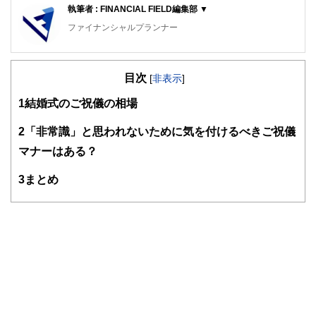
執筆者 : FINANCIAL FIELD編集部 ▼
ファイナンシャルプランナー
FinancialField編集部は、金融、経済に関する記事を、日々
の暮らしにどのような影響を与えるかという視点で、お金の
目次
知識がない方でも理解できるようわかりやすく発信していま
[
非表示
]
す。
1
結婚式のご祝儀の相場
編集部のメンバーは、ファイナンシャルプランナーの資格取
得者を中心に「お金や暮らし」に関する書籍・雑誌の編集経
2
「非常識」と思われないために気を付けるべきご祝儀
験者で構成され、企画立案から記事掲載まですべての工程に
マナーはある？
関わることで、読者目線のコンテンツを追求しています。
FinancialFieldの特徴は、ファイナンシャルプランナー、弁
3
まとめ
護士、税理士、宅地建物取引士、相続診断士、住宅ローンア
ドバイザー、DCプランナー、公認会計士、社会保険労務
士、行政書士、投資アナリスト、キャリアコンサルタントな
ど150名以上の有資格者を執筆者・監修者として迎え、むず
かしく感じられる年金や税金、相続、保険、ローンなどの話
をわかりやすく発信している点です。
このように編集経験豊富なメンバーと金融や経済に精通した
執筆者・監修者による執筆体制を築くことで、内容のわかり
やすさはもちろんのこと、読み応えのあるコンテンツと確か
な情報発信を実現しています。