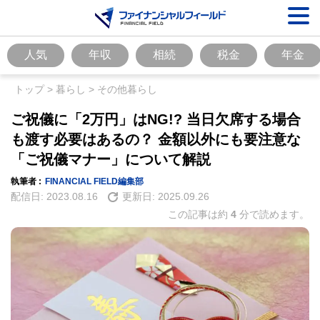
人気
年収
相続
税金
年金
トップ
>
暮らし
>
その他暮らし
ご祝儀に「2万円」はNG!? 当日欠席する場合
も渡す必要はあるの？ 金額以外にも要注意な
「ご祝儀マナー」について解説
執筆者 :
FINANCIAL FIELD編集部
配信日:
2023.08.16
更新日:
2025.09.26
この記事は約
4
分で読めます。