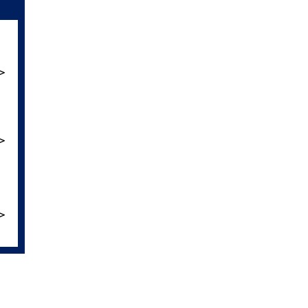
＞
＞
＞