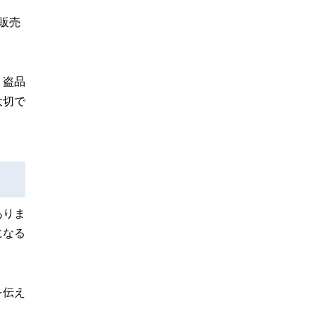
販売
。盗品
大切で
ありま
になる
を伝え