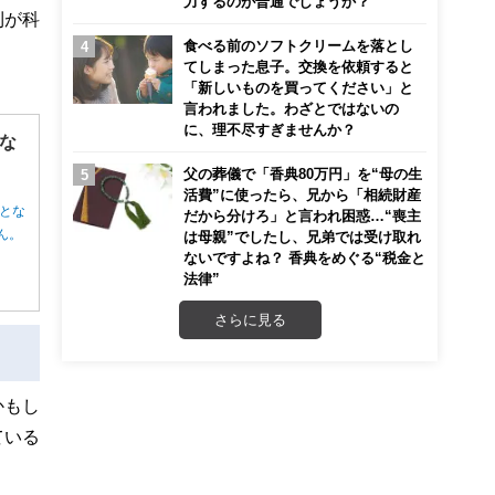
力するのが普通でしょうか？
則が科
食べる前のソフトクリームを落とし
てしまった息子。交換を依頼すると
「新しいものを買ってください」と
言われました。わざとではないの
に、理不尽すぎませんか？
な
父の葬儀で「香典80万円」を“母の生
活費”に使ったら、兄から「相続財産
とな
だから分けろ」と言われ困惑…“喪主
ん。
は母親”でしたし、兄弟では受け取れ
ないですよね？ 香典をめぐる“税金と
法律”
さらに見る
かもし
ている