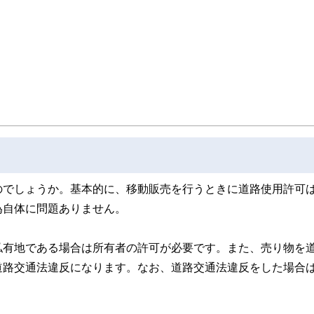
取得者を中心に「お金や暮らし」に関する書籍・雑誌の編集経験者で構成され、企
線のコンテンツを追求しています。
ンナー、弁護士、税理士、宅地建物取引士、相続診断士、住宅ローンアドバイザー、DCプラ
スト、キャリアコンサルタントなど150名以上の有資格者を執筆者・監修者として
ンなどの話をわかりやすく発信している点です。
た執筆者・監修者による執筆体制を築くことで、内容のわかりやすさはもちろんの
ています。
のコンシェルジュを目指します。
のでしょうか。基本的に、移動販売を行うときに道路使用許可
為自体に問題ありません。
私有地である場合は所有者の許可が必要です。また、売り物を
道路交通法違反になります。なお、道路交通法違反をした場合