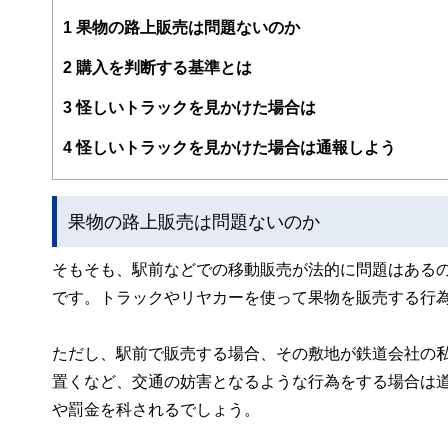
編集部のメンバーは、ファイナンシャルプランナーの資格
案から記事掲載まですべての工程に関わることで、読者目
1
果物の路上販売は問題ないのか
FinancialFieldの特徴は、ファイナンシャルプラ
2
購入を判断する基準とは
ー、公認会計士、社会保険労務士、行政書士、投資アナリ
え、むずかしく感じられる年金や税金、相続、保険、ロー
3
怪しいトラックを見かけた場合は
このように編集経験豊富なメンバーと金融や経済に精通し
4
怪しいトラックを見かけた場合は通報しよう
と、読み応えのあるコンテンツと確かな情報発信を実現し
私たちは、快適でより良い生活のアイデアを提供するお金
果物の路上販売は問題ないのか
そもそも、駅前などでの移動販売が法的に問題はある
です。トラックやリヤカーを使って果物を販売する行
ただし、駅前で販売する場合、その敷地が鉄道会社の
置くなど、交通の妨害となるような行為をする場合は
や罰金を科されるでしょう。