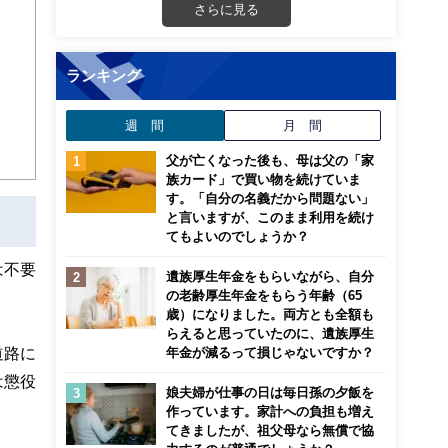
画立
さらに見る
ンナ
ランキング
迎
週 間
月 間
こ
父が亡くなった後も、母は父の「家
族カード」で買い物を続けていま
す。「自分の名義だから問題ない」
と言いますが、このまま利用を続け
てもよいのでしょうか？
は不要
遺族厚生年金をもらいながら、自分
の老齢厚生年金をもらう年齢（65
歳）になりました。両方とも全額も
らえると思っていたのに、遺族厚生
道路に
年金が減るって損じゃないですか？
は懲役
娘夫婦が仕事の日は毎日孫の夕飯を
作っています。家計への負担も増え
てきましたが、祖父母なら無償で協