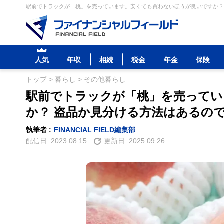
駅前でトラックが「桃」を売っています。安くても買わないほうが良いですか？ 
人気
年収
相続
税金
年金
保険
トップ
>
暮らし
>
その他暮らし
駅前でトラックが「桃」を売ってい
か？ 盗品か見分ける方法はあるの
執筆者 :
FINANCIAL FIELD編集部
配信日:
2023.08.15
更新日:
2025.09.26