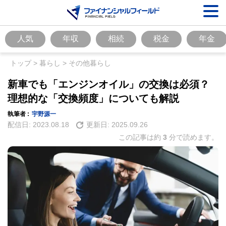
人気
年収
相続
税金
年金
トップ
>
暮らし
>
その他暮らし
新車でも「エンジンオイル」の交換は必須？
理想的な「交換頻度」についても解説
執筆者 :
宇野源一
配信日:
2023.08.18
更新日:
2025.09.26
この記事は約
3
分で読めます。