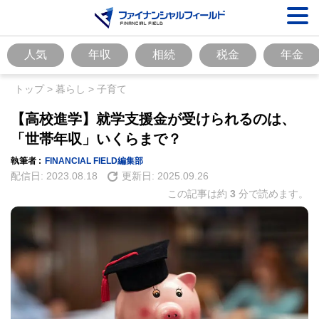
人気
年収
相続
税金
年金
トップ
>
暮らし
>
子育て
【高校進学】就学支援金が受けられるのは、
「世帯年収」いくらまで？
執筆者 :
FINANCIAL FIELD編集部
配信日:
2023.08.18
更新日:
2025.09.26
この記事は約
3
分で読めます。