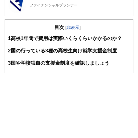
ファイナンシャルプランナー
FinancialField編集部は、金融、経済に関する記事を、日々
の暮らしにどのような影響を与えるかという視点で、お金の
目次
知識がない方でも理解できるようわかりやすく発信していま
[
非表示
]
す。
1
高校1年間で費用は実際いくらくらいかかるのか？
編集部のメンバーは、ファイナンシャルプランナーの資格取
得者を中心に「お金や暮らし」に関する書籍・雑誌の編集経
2
国の行っている3種の高校生向け就学支援金制度
験者で構成され、企画立案から記事掲載まですべての工程に
関わることで、読者目線のコンテンツを追求しています。
3
国や学校独自の支援金制度を確認しましょう
FinancialFieldの特徴は、ファイナンシャルプランナー、弁
護士、税理士、宅地建物取引士、相続診断士、住宅ローンア
ドバイザー、DCプランナー、公認会計士、社会保険労務
士、行政書士、投資アナリスト、キャリアコンサルタントな
ど150名以上の有資格者を執筆者・監修者として迎え、むず
かしく感じられる年金や税金、相続、保険、ローンなどの話
をわかりやすく発信している点です。
このように編集経験豊富なメンバーと金融や経済に精通した
執筆者・監修者による執筆体制を築くことで、内容のわかり
やすさはもちろんのこと、読み応えのあるコンテンツと確か
な情報発信を実現しています。