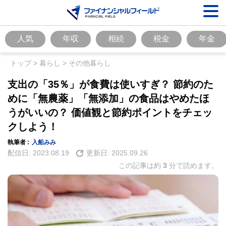
人気
年収
相続
税金
年金
トップ
>
暮らし
>
その他暮らし
支出の「35％」が食費は使いすぎ？ 節約のた
めに「無農薬」「無添加」の食品はやめたほ
うがいいの？ 価値観と節約ポイントをチェッ
クしよう！
執筆者 :
入船みみ
配信日:
2023.08.19
更新日:
2025.09.26
この記事は約
3
分で読めます。