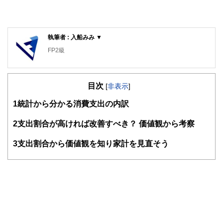
執筆者 : 入船みみ ▼
FP2級
目次
[
非表示
]
1
統計から分かる消費支出の内訳
2
支出割合が高ければ改善すべき？ 価値観から考察
3
支出割合から価値観を知り家計を見直そう