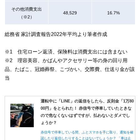
その他消費支出
48,529
16.7%
（※2）
総務省 家計調査報告2022年平均より筆者作成
※1 住宅ローン返済、保険料は消費支出には含まない
※2 理容美容、かばんやアクセサリー等の身の回り用
品、たばこ、冠婚葬祭、こづかい、交際費、仕送り金が該
当
運転中に「LINE」の返信をしたら、反則金「1万80
00円」をとられた！ 赤信号で停車していたときな
ので危なくないはずですが、払わないとダメでし
ょうか？
赤信号で停車している間、ふとスマホを手に取り、通知を確
認したり返信したりすることはないでしょうか？ 「車は止