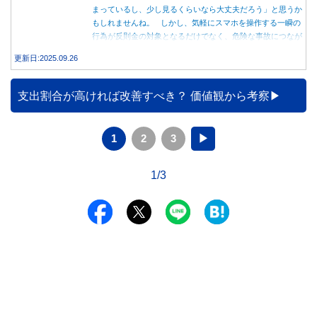
まっているし、少し見るくらいなら大丈夫だろう」と思うか
もしれませんね。 しかし、気軽にスマホを操作する一瞬の
行為が反則金の対象となるだけでなく、危険な事故につなが
る可能性もあります。本記事では、赤信号で停車中のスマホ
更新日:2025.09.26
操作が違反になる事例や、反則金の支払い義務について詳し
く解説します。
支出割合が高ければ改善すべき？ 価値観から考察
1
2
3
▶
1/3