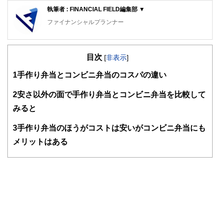
執筆者 : FINANCIAL FIELD編集部 ▼
ファイナンシャルプランナー
FinancialField編集部は、金融、経済に関する記事を、日々
の暮らしにどのような影響を与えるかという視点で、お金の
目次
知識がない方でも理解できるようわかりやすく発信していま
[
非表示
]
す。
1
手作り弁当とコンビニ弁当のコスパの違い
編集部のメンバーは、ファイナンシャルプランナーの資格取
得者を中心に「お金や暮らし」に関する書籍・雑誌の編集経
2
安さ以外の面で手作り弁当とコンビニ弁当を比較して
験者で構成され、企画立案から記事掲載まですべての工程に
みると
関わることで、読者目線のコンテンツを追求しています。
FinancialFieldの特徴は、ファイナンシャルプランナー、弁
3
手作り弁当のほうがコストは安いがコンビニ弁当にも
護士、税理士、宅地建物取引士、相続診断士、住宅ローンア
メリットはある
ドバイザー、DCプランナー、公認会計士、社会保険労務
士、行政書士、投資アナリスト、キャリアコンサルタントな
ど150名以上の有資格者を執筆者・監修者として迎え、むず
かしく感じられる年金や税金、相続、保険、ローンなどの話
をわかりやすく発信している点です。
このように編集経験豊富なメンバーと金融や経済に精通した
執筆者・監修者による執筆体制を築くことで、内容のわかり
やすさはもちろんのこと、読み応えのあるコンテンツと確か