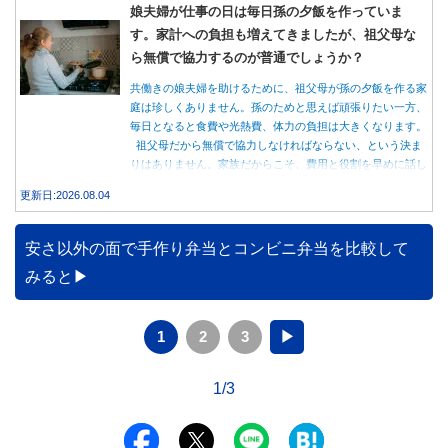
娘夫婦が仕事の日は毎日孫の夕飯を作っていま
す。家計への負担も増えてきましたが、祖父母な
ら無償で協力するのが普通でしょうか？
共働きの娘夫婦を助けるために、祖父母が孫の夕飯を作る家
庭は珍しくありません。孫のためと思えば頑張りたい一方、
毎日となると食費や光熱費、体力の負担は大きくなります。
祖父母だから無償で協力しなければならない、という決ま
りはありません。家族だからこそ、費用と役割を早めに話し
合うことが大切です。
更新日:2026.08.04
安さ以外の面で手作り弁当とコンビニ弁当を比較して
みると
1
2
3
▶
1/3