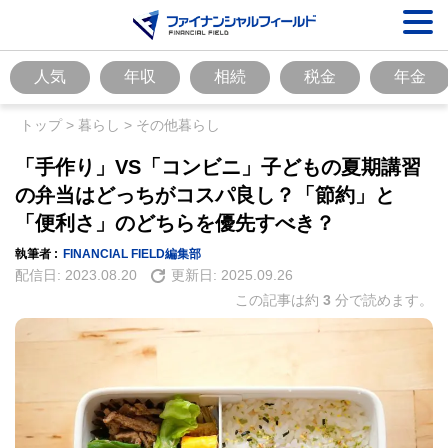
人気
年収
相続
税金
年金
トップ
>
暮らし
>
その他暮らし
「手作り」VS「コンビニ」子どもの夏期講習
の弁当はどっちがコスパ良し？「節約」と
「便利さ」のどちらを優先すべき？
執筆者 :
FINANCIAL FIELD編集部
配信日:
2023.08.20
更新日:
2025.09.26
この記事は約
3
分で読めます。