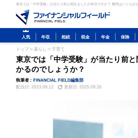
東京では「中学受験」が当たり前と聞きましたが本当ですか？ 費用はいくらかか
人気
年収
相続
税金
年金
保険
トップ
>
暮らし
>
子育て
東京では「中学受験」が当たり前と
かるのでしょうか？
執筆者 :
FINANCIAL FIELD編集部
配信日:
2023.09.12
更新日:
2025.09.26