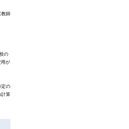
庭教師
校の
費用が
特定の
の計算