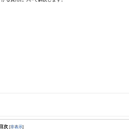
事を、日々の暮らしにどのような影響を与えるかという視点で、お金の知識がない方でも理
目次
[
非表示
]