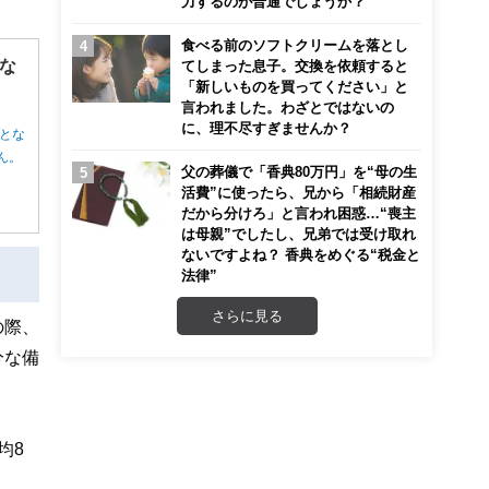
力するのが普通でしょうか？
食べる前のソフトクリームを落とし
な
てしまった息子。交換を依頼すると
「新しいものを買ってください」と
言われました。わざとではないの
に、理不尽すぎませんか？
とな
ん。
父の葬儀で「香典80万円」を“母の生
活費”に使ったら、兄から「相続財産
だから分けろ」と言われ困惑…“喪主
は母親”でしたし、兄弟では受け取れ
ないですよね？ 香典をめぐる“税金と
法律”
さらに見る
の際、
分な備
。
均8