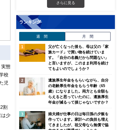
画立
さらに見る
ンナ
ランキング
迎
週 間
月 間
こ
父が亡くなった後も、母は父の「家
族カード」で買い物を続けていま
す。「自分の名義だから問題ない」
と言いますが、このまま利用を続け
、実態
てもよいのでしょうか？
学校
遺族厚生年金をもらいながら、自分
た児
の老齢厚生年金をもらう年齢（65
歳）になりました。両方とも全額も
らえると思っていたのに、遺族厚生
年金が減るって損じゃないですか？
2割
娘夫婦が仕事の日は毎日孫の夕飯を
童は少
作っています。家計への負担も増え
てきましたが、祖父母なら無償で協