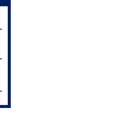
＞
＞
＞