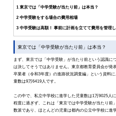
編集部のメンバーは、ファイナンシャルプランナーの資格
案から記事掲載まですべての工程に関わることで、読者目
1
東京では「中学受験が当たり前」は本当？
FinancialFieldの特徴は、ファイナンシャルプラ
2
中学受験をする場合の費用相場
ー、公認会計士、社会保険労務士、行政書士、投資アナリ
え、むずかしく感じられる年金や税金、相続、保険、ロー
3
中学受験は高額！ 事前に計画を立てて費用を管理
このように編集経験豊富なメンバーと金融や経済に精通し
と、読み応えのあるコンテンツと確かな情報発信を実現し
東京では「中学受験が当たり前」は本当？
私たちは、快適でより良い生活のアイデアを提供するお金
まず、東京では「中学受験」が当たり前という認識に
は決してそうではありません。東京都教育委員会が発
卒業者（令和3年度）の進路状況調査編」という資料
童数は9万6419人です。
この中で、私立中学校に進学した児童数は1万9025
程度に過ぎず、これは「東京では中学受験が当たり前
数派であり、ほとんどの児童は都内の公立中学校に進