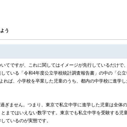
取得者を中心に「お金や暮らし」に関する書籍・雑誌の編集経験者で構成され、企
線のコンテンツを追求しています。
ンナー、弁護士、税理士、宅地建物取引士、相続診断士、住宅ローンアドバイザー、DCプラ
スト、キャリアコンサルタントなど150名以上の有資格者を執筆者・監修者として
ンなどの話をわかりやすく発信している点です。
しよう
た執筆者・監修者による執筆体制を築くことで、内容のわかりやすさはもちろんの
ています。
のコンシェルジュを目指します。
ついてですが、これに関してはイメージが先行しているだけで
表している「令和4年度公立学校統計調査報告書」の中の「公立
によれば、小学校を卒業した児童のうち、都内の中学校に進学し
人に過ぎません。つまり、東京で私立中学に進学した児童は全体の
」とまではいえない数字です。東京でも私立中学を受験する児
学しているのが実態です。