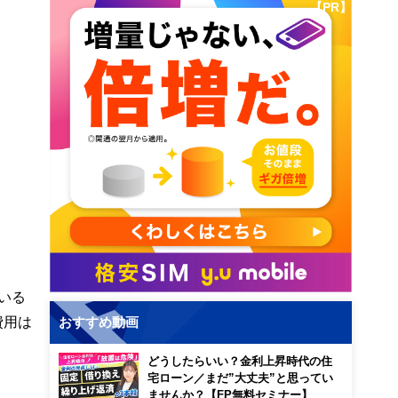
【PR】
いる
費用は
おすすめ動画
どうしたらいい？金利上昇時代の住
宅ローン／まだ”大丈夫”と思ってい
ませんか？【FP無料セミナー】