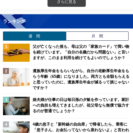
さらに見る
ランキング
週 間
月 間
父が亡くなった後も、母は父の「家族カード」で買い物
を続けています。「自分の名義だから問題ない」と言い
ますが、このまま利用を続けてもよいのでしょうか？
遺族厚生年金をもらいながら、自分の老齢厚生年金をも
らう年齢（65歳）になりました。両方とも全額もらえる
と思っていたのに、遺族厚生年金が減るって損じゃない
ですか？
娘夫婦が仕事の日は毎日孫の夕飯を作っています。家計
への負担も増えてきましたが、祖父母なら無償で協力す
るのが普通でしょうか？
4歳の息子と「新幹線の自由席」で帰省したら、乗客に
「息子さん、お金払ってないから座れないよ」と言われ