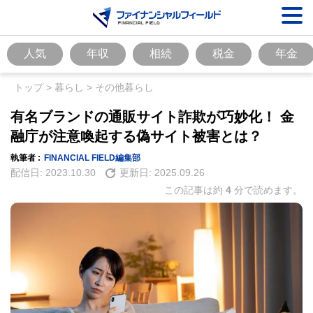
人気
年収
相続
税金
年金
トップ
>
暮らし
>
その他暮らし
有名ブランドの通販サイト詐欺が巧妙化！ 金
融庁が注意喚起する偽サイト被害とは？
執筆者 :
FINANCIAL FIELD編集部
配信日:
2023.10.30
更新日:
2025.09.26
この記事は約
4
分で読めます。