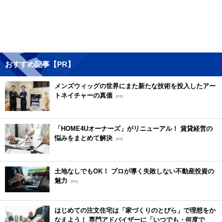
おすすめ記事【PR】
メンズウィッグの世界にまた新たな技術を投入したアー
トネイチャーの真価
[PR]
「HOME4Uオーナーズ」がリニューアル！ 賃貸経営の
悩みをまとめて解決
[PR]
土地なしでもOK！ プロが導く失敗しない不動産投資の
魅力
[PR]
はじめての注文住宅は「家づくりのとびら」で理想をか
なえよう！ 専門アドバイザーに「いつでも・何度で