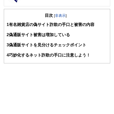
FinancialField編集部は、金融、経済に関する記事を、日々
の暮らしにどのような影響を与えるかという視点で、お金の
目次
知識がない方でも理解できるようわかりやすく発信していま
[
非表示
]
す。
1
有名雑貨店の偽サイト詐欺の手口と被害の内容
編集部のメンバーは、ファイナンシャルプランナーの資格取
得者を中心に「お金や暮らし」に関する書籍・雑誌の編集経
2
偽通販サイト被害は増加している
験者で構成され、企画立案から記事掲載まですべての工程に
関わることで、読者目線のコンテンツを追求しています。
3
偽通販サイトを見分けるチェックポイント
FinancialFieldの特徴は、ファイナンシャルプランナー、弁
4
巧妙化するネット詐欺の手口に注意しよう！
護士、税理士、宅地建物取引士、相続診断士、住宅ローンア
ドバイザー、DCプランナー、公認会計士、社会保険労務
士、行政書士、投資アナリスト、キャリアコンサルタントな
ど150名以上の有資格者を執筆者・監修者として迎え、むず
かしく感じられる年金や税金、相続、保険、ローンなどの話
をわかりやすく発信している点です。
このように編集経験豊富なメンバーと金融や経済に精通した
執筆者・監修者による執筆体制を築くことで、内容のわかり
やすさはもちろんのこと、読み応えのあるコンテンツと確か
な情報発信を実現しています。
私たちは、快適でより良い生活のアイデアを提供するお金の
コンシェルジュを目指します。