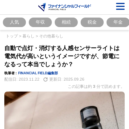
人気
年収
相続
税金
年金
トップ
>
暮らし
>
その他暮らし
自動で点灯・消灯する人感センサーライトは
電気代が高いというイメージですが、節電に
なるって本当でしょうか？
執筆者 :
FINANCIAL FIELD編集部
配信日:
2023.11.22
更新日:
2025.09.26
この記事は約
3
分で読めます。