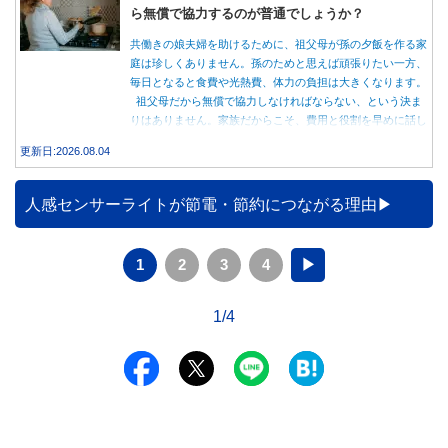
ら無償で協力するのが普通でしょうか？
共働きの娘夫婦を助けるために、祖父母が孫の夕飯を作る家
庭は珍しくありません。孫のためと思えば頑張りたい一方、
毎日となると食費や光熱費、体力の負担は大きくなります。
祖父母だから無償で協力しなければならない、という決ま
りはありません。家族だからこそ、費用と役割を早めに話し
合うことが大切です。
更新日:2026.08.04
人感センサーライトが節電・節約につながる理由
1
2
3
4
▶
1/4