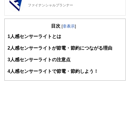
ファイナンシャルプランナー
FinancialField編集部は、金融、経済に関する記事を、日々
の暮らしにどのような影響を与えるかという視点で、お金の
目次
知識がない方でも理解できるようわかりやすく発信していま
[
非表示
]
す。
1
人感センサーライトとは
編集部のメンバーは、ファイナンシャルプランナーの資格取
得者を中心に「お金や暮らし」に関する書籍・雑誌の編集経
2
人感センサーライトが節電・節約につながる理由
験者で構成され、企画立案から記事掲載まですべての工程に
関わることで、読者目線のコンテンツを追求しています。
3
人感センサーライトの注意点
FinancialFieldの特徴は、ファイナンシャルプランナー、弁
4
人感センサーライトで節電・節約しよう！
護士、税理士、宅地建物取引士、相続診断士、住宅ローンア
ドバイザー、DCプランナー、公認会計士、社会保険労務
士、行政書士、投資アナリスト、キャリアコンサルタントな
ど150名以上の有資格者を執筆者・監修者として迎え、むず
かしく感じられる年金や税金、相続、保険、ローンなどの話
をわかりやすく発信している点です。
このように編集経験豊富なメンバーと金融や経済に精通した
執筆者・監修者による執筆体制を築くことで、内容のわかり
やすさはもちろんのこと、読み応えのあるコンテンツと確か
な情報発信を実現しています。