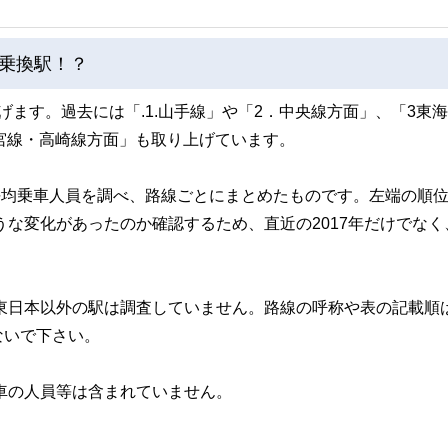
生命保険会社に転職し、個人の生命保険を活用したリスク対策や資産形成、相続対策、
乗換駅！？
。2002年からファイナンシャルプランナーとして主に個人のライフプラン、生命保
FPに関する講演や執筆等も行っている。青山学院大学非常勤講師。
ます。過去には「.1.山手線」や「2．中央線方面」、「3東
都宮線・高崎線方面」も取り上げています。
平均乗車人員を調べ、路線ごとにまとめたものです。左端の順
うな変化があったのか確認するため、直近の2017年だけでなく
東日本以外の駅は調査していません。路線の呼称や表の記載順
ないで下さい。
車の人員等は含まれていません。