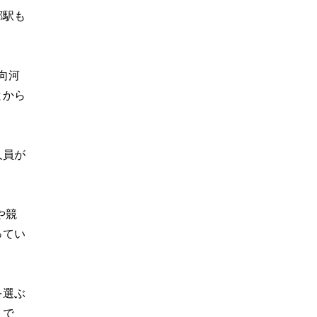
郷駅も
向河
とから
人員が
や競
ってい
を選ぶ
うで