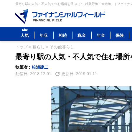
最寄り駅の人気・不人気で住む場所を選ぶ（7．武蔵野線・南武線） | ファイナ
人気
年収
相続
税金
年金
保険
トップ
>
暮らし
>
その他暮らし
最寄り駅の人気・不人気で住む場所
執筆者 :
松浦建二
配信日:
2018.12.01
更新日:
2019.01.11