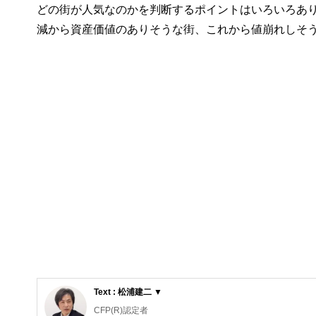
どの街が人気なのかを判断するポイントはいろいろあ
減から資産価値のありそうな街、これから値崩れしそ
Text : 松浦建二 ▼
CFP(R)認定者