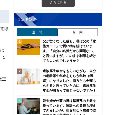
さらに見る
法人
険設
ランキング
海道線
週 間
月 間
父が亡くなった後も、母は父の「家
族カード」で買い物を続けていま
位は
す。「自分の名義だから問題ない」
と言いますが、このまま利用を続け
、5
てもよいのでしょうか？
遺族厚生年金をもらいながら、自分
の老齢厚生年金をもらう年齢（65
は正
歳）になりました。両方とも全額も
らえると思っていたのに、遺族厚生
年金が減るって損じゃないですか？
娘夫婦が仕事の日は毎日孫の夕飯を
作っています。家計への負担も増え
てきましたが、祖父母なら無償で協