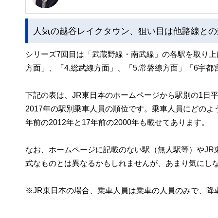
1級ファイナンシャル・プランニング技能士
1990年青山学院大学卒。大手住宅メーカーから外資系
人気の越谷レイクタウン、狙い目は他路線との
の税対策、事業保障対策等のコンサルティング営業を経験
計、住宅購入総合サポート等の相談業務を行っている他、
http://www.ifp.cc/
シリーズ7回目は「武蔵野線・南武線」の各駅を取り上げ
方面」、「4.総武線方面」、「5.常磐線方面」「6宇
下記の表は、JR東日本のホームページから駅別の1日
2017年の駅別乗車人員の順位です。乗車人員にどのよ
年前の2012年と17年前の2000年も載せてあります。
なお、ホームページに記載のない駅（無人駅等）やJR
式なものとは異なるかもしれませんが、あまり気にし
※JR東日本の場合、乗車人員は乗車の人員のみで、降