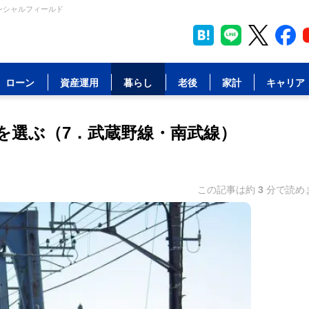
ンシャルフィールド
ローン
資産運用
暮らし
老後
家計
キャリア
を選ぶ（7．武蔵野線・南武線）
この記事は約
3
分で読め