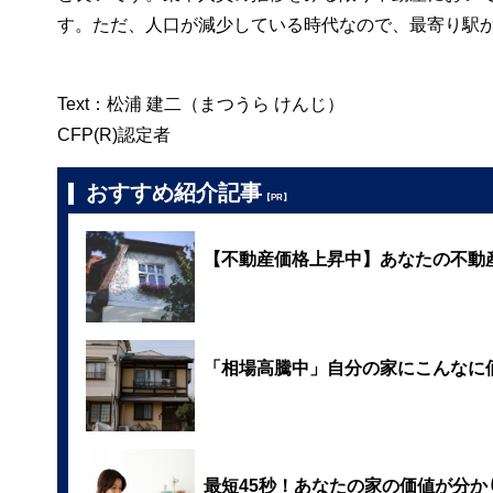
す。ただ、人口が減少している時代なので、最寄り駅
Text：松浦 建二（まつうら けんじ）
CFP(R)認定者
おすすめ紹介記事
【PR】
【不動産価格上昇中】あなたの不動
「相場高騰中」自分の家にこんなに
最短45秒！あなたの家の価値が分か