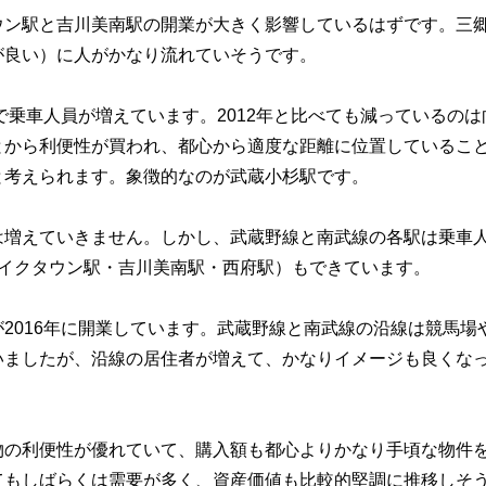
ウン駅と吉川美南駅の開業が大きく影響しているはずです。三
が良い）に人がかなり流れていそうです。
で乗車人員が増えています。2012年と比べても減っているのは
とから利便性が買われ、都心から適度な距離に位置しているこ
と考えられます。象徴的なのが武蔵小杉駅です。
は増えていきません。しかし、武蔵野線と南武線の各駅は乗車
レイクタウン駅・吉川美南駅・西府駅）もできています。
2016年に開業しています。武蔵野線と南武線の沿線は競馬場
いましたが、沿線の居住者が増えて、かなりイメージも良くな
物の利便性が優れていて、購入額も都心よりかなり手頃な物件
てもしばらくは需要が多く、資産価値も比較的堅調に推移しそ