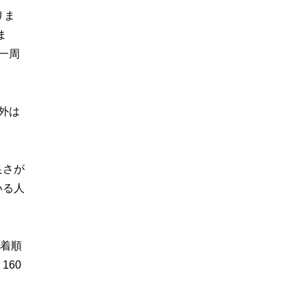
りま
ま
一周
外は
良さが
いる人
到着順
160