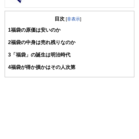
FinancialField編集部は、金融、経済に関する記事を、日々
の暮らしにどのような影響を与えるかという視点で、お金の
目次
知識がない方でも理解できるようわかりやすく発信していま
[
非表示
]
す。
1
福袋の原価は安いのか
編集部のメンバーは、ファイナンシャルプランナーの資格取
得者を中心に「お金や暮らし」に関する書籍・雑誌の編集経
2
福袋の中身は売れ残りなのか
験者で構成され、企画立案から記事掲載まですべての工程に
関わることで、読者目線のコンテンツを追求しています。
3
「福袋」の誕生は明治時代
FinancialFieldの特徴は、ファイナンシャルプランナー、弁
4
福袋が得か損かはその人次第
護士、税理士、宅地建物取引士、相続診断士、住宅ローンア
ドバイザー、DCプランナー、公認会計士、社会保険労務
士、行政書士、投資アナリスト、キャリアコンサルタントな
ど150名以上の有資格者を執筆者・監修者として迎え、むず
かしく感じられる年金や税金、相続、保険、ローンなどの話
をわかりやすく発信している点です。
このように編集経験豊富なメンバーと金融や経済に精通した
執筆者・監修者による執筆体制を築くことで、内容のわかり
やすさはもちろんのこと、読み応えのあるコンテンツと確か
な情報発信を実現しています。
私たちは、快適でより良い生活のアイデアを提供するお金の
コンシェルジュを目指します。