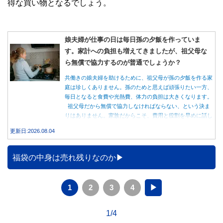
得な買い物となるでしょう。
娘夫婦が仕事の日は毎日孫の夕飯を作っていま
す。家計への負担も増えてきましたが、祖父母な
ら無償で協力するのが普通でしょうか？
共働きの娘夫婦を助けるために、祖父母が孫の夕飯を作る家
庭は珍しくありません。孫のためと思えば頑張りたい一方、
毎日となると食費や光熱費、体力の負担は大きくなります。
祖父母だから無償で協力しなければならない、という決ま
りはありません。家族だからこそ、費用と役割を早めに話し
合うことが大切です。
更新日:2026.08.04
福袋の中身は売れ残りなのか
1
2
3
4
▶
1/4