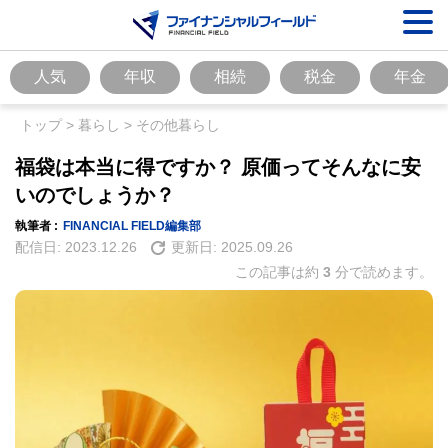
人気
年収
相続
税金
年金
トップ
>
暮らし
>
その他暮らし
福袋は本当に得ですか？ 原価ってそんなに安
いのでしょうか？
執筆者 :
FINANCIAL FIELD編集部
配信日:
2023.12.26
更新日:
2025.09.26
この記事は約
3
分で読めます。