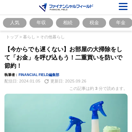
人気
年収
相続
税金
年金
トップ
>
暮らし
>
その他暮らし
【今からでも遅くない】お部屋の大掃除をし
て「お金」を呼び込もう！二重買いを防いで
節約！
執筆者 :
FINANCIAL FIELD編集部
配信日:
2024.01.05
更新日:
2025.09.26
この記事は約
3
分で読めます。