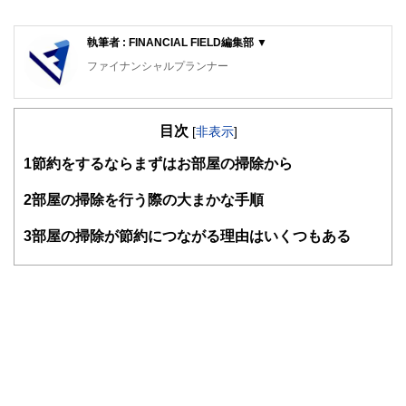
執筆者 : FINANCIAL FIELD編集部 ▼
ファイナンシャルプランナー
FinancialField編集部は、金融、経済に関する記事を、日々
の暮らしにどのような影響を与えるかという視点で、お金の
目次
知識がない方でも理解できるようわかりやすく発信していま
[
非表示
]
す。
1
節約をするならまずはお部屋の掃除から
編集部のメンバーは、ファイナンシャルプランナーの資格取
得者を中心に「お金や暮らし」に関する書籍・雑誌の編集経
2
部屋の掃除を行う際の大まかな手順
験者で構成され、企画立案から記事掲載まですべての工程に
関わることで、読者目線のコンテンツを追求しています。
3
部屋の掃除が節約につながる理由はいくつもある
FinancialFieldの特徴は、ファイナンシャルプランナー、弁
護士、税理士、宅地建物取引士、相続診断士、住宅ローンア
ドバイザー、DCプランナー、公認会計士、社会保険労務
士、行政書士、投資アナリスト、キャリアコンサルタントな
ど150名以上の有資格者を執筆者・監修者として迎え、むず
かしく感じられる年金や税金、相続、保険、ローンなどの話
をわかりやすく発信している点です。
このように編集経験豊富なメンバーと金融や経済に精通した
執筆者・監修者による執筆体制を築くことで、内容のわかり