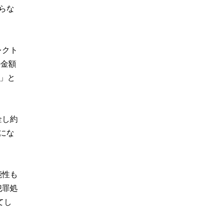
らな
レクト
の金額
」と
金し約
にな
能性も
犯罪処
てし