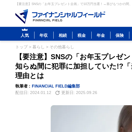
【要注意】SNSの「お年玉プレゼント企画」で10万円当選！→喜びもつかの間、
人気
年収
相続
税金
年金
保険
トップ
>
暮らし
>
その他暮らし
【要注意】SNSの「お年玉プレゼン
知らぬ間に犯罪に加担していた!?
理由とは
執筆者 :
FINANCIAL FIELD編集部
配信日:
2024.01.12
更新日:
2025.09.26