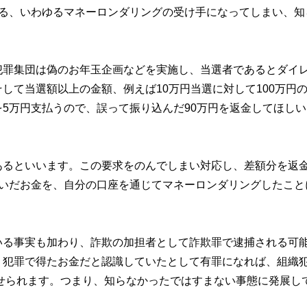
する、いわゆるマネーロンダリングの受け手になってしまい、知
犯罪集団は偽のお年玉企画などを実施し、当選者であるとダイ
して当選額以上の金額、例えば10万円当選に対して100万円
5万円支払うので、誤って振り込んだ90万円を返金してほしい
あるといいます。この要求をのんでしまい対応し、差額分を返
稼いだお金を、自分の口座を通じてマネーロンダリングしたこと
いる事実も加わり、詐欺の加担者として詐欺罪で逮捕される可
、犯罪で得たお金だと認識していたとして有罪になれば、組織
科せられます。つまり、知らなかったではすまない事態に発展し