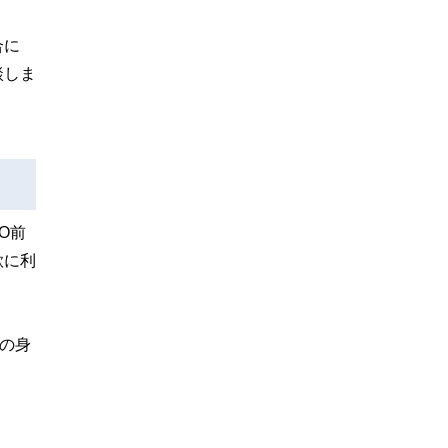
合に
談しま
O前
欺に利
の身