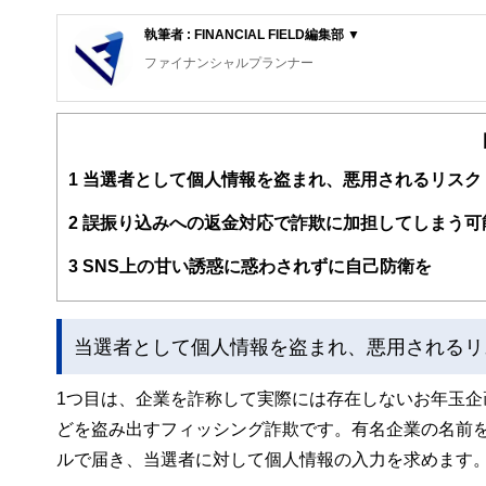
執筆者 : FINANCIAL FIELD編集部 ▼
ファイナンシャルプランナー
FinancialField編集部は、金融、経済に関する記
るようわかりやすく発信しています。
編集部のメンバーは、ファイナンシャルプランナーの資格
案から記事掲載まですべての工程に関わることで、読者目
1
当選者として個人情報を盗まれ、悪用されるリスク
FinancialFieldの特徴は、ファイナンシャルプラ
2
誤振り込みへの返金対応で詐欺に加担してしまう可
ー、公認会計士、社会保険労務士、行政書士、投資アナリ
え、むずかしく感じられる年金や税金、相続、保険、ロー
3
SNS上の甘い誘惑に惑わされずに自己防衛を
このように編集経験豊富なメンバーと金融や経済に精通し
と、読み応えのあるコンテンツと確かな情報発信を実現し
当選者として個人情報を盗まれ、悪用されるリ
私たちは、快適でより良い生活のアイデアを提供するお金
1つ目は、企業を詐称して実際には存在しないお年玉
どを盗み出すフィッシング詐欺です。有名企業の名前
ルで届き、当選者に対して個人情報の入力を求めます