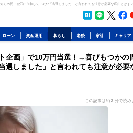
知らぬ間に犯罪に加担していた!?「当選しました」と言われても注意が必要な理由とは | 
ローン
資産運用
暮らし
老後
家計
キャリア
ト企画」で10万円当選！→喜びもつかの
「当選しました」と言われても注意が必要
この記事は約
3
分で読め