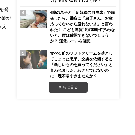
力するのが普通でしょうか？
を発
4歳の息子と「新幹線の自由席」で帰
企業が
省したら、乗客に「息子さん、お金
払ってないから座れないよ」と言わ
うえ
れた！ こども運賃“約7000円”払わな
いと、席は確保できないでしょう
か？ 運賃ルールを確認
食べる前のソフトクリームを落とし
てしまった息子。交換を依頼すると
「新しいものを買ってください」と
言われました。わざとではないの
に、理不尽すぎませんか？
さらに見る