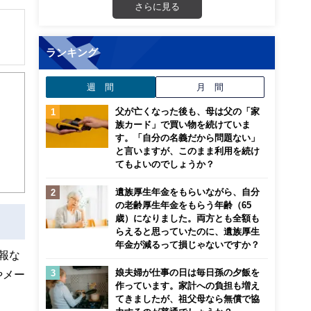
さらに見る
ランキング
解でき
週 間
月 間
画立
父が亡くなった後も、母は父の「家
族カード」で買い物を続けていま
ンナ
す。「自分の名義だから問題ない」
迎
と言いますが、このまま利用を続け
てもよいのでしょうか？
こ
遺族厚生年金をもらいながら、自分
の老齢厚生年金をもらう年齢（65
歳）になりました。両方とも全額も
らえると思っていたのに、遺族厚生
年金が減るって損じゃないですか？
報な
娘夫婦が仕事の日は毎日孫の夕飯を
やメー
作っています。家計への負担も増え
てきましたが、祖父母なら無償で協