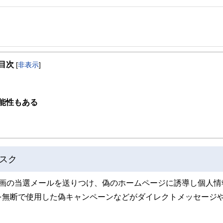
事を、日々の暮らしにどのような影響を与えるかという視点で、お金の知識がない方でも理
目次
[
非表示
]
取得者を中心に「お金や暮らし」に関する書籍・雑誌の編集経験者で構成され、企
線のコンテンツを追求しています。
ンナー、弁護士、税理士、宅地建物取引士、相続診断士、住宅ローンアドバイザー、DCプラ
能性もある
スト、キャリアコンサルタントなど150名以上の有資格者を執筆者・監修者として
ンなどの話をわかりやすく発信している点です。
た執筆者・監修者による執筆体制を築くことで、内容のわかりやすさはもちろんの
ています。
スク
のコンシェルジュを目指します。
企画の当選メールを送りつけ、偽のホームページに誘導し個人情
を無断で使用した偽キャンペーンなどがダイレクトメッセージ
。