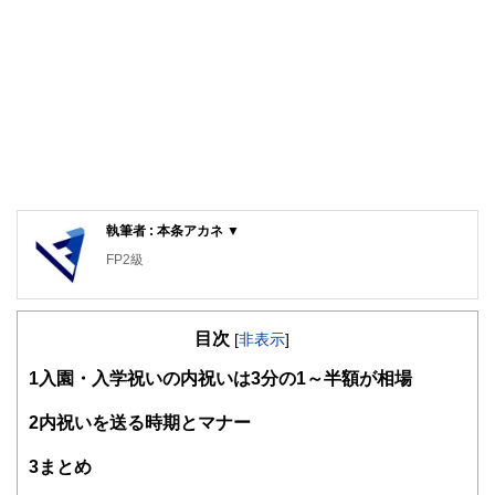
執筆者 : 本条アカネ ▼
FP2級
目次
[
非表示
]
1
入園・入学祝いの内祝いは3分の1～半額が相場
2
内祝いを送る時期とマナー
3
まとめ