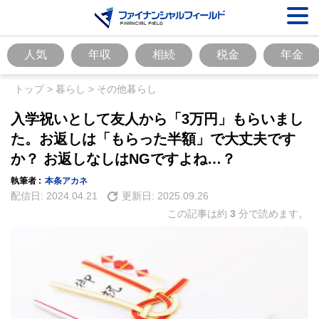
人気
年収
相続
税金
年金
トップ
>
暮らし
>
その他暮らし
入学祝いとして友人から「3万円」もらいまし
た。お返しは「もらった半額」で大丈夫です
か？ お返しなしはNGですよね…？
執筆者 :
本条アカネ
配信日:
2024.04.21
更新日:
2025.09.26
この記事は約
3
分で読めます。