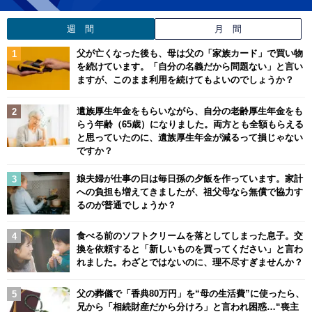
週 間
月 間
父が亡くなった後も、母は父の「家族カード」で買い物
を続けています。「自分の名義だから問題ない」と言い
ますが、このまま利用を続けてもよいのでしょうか？
遺族厚生年金をもらいながら、自分の老齢厚生年金をも
らう年齢（65歳）になりました。両方とも全額もらえる
と思っていたのに、遺族厚生年金が減るって損じゃない
ですか？
娘夫婦が仕事の日は毎日孫の夕飯を作っています。家計
への負担も増えてきましたが、祖父母なら無償で協力す
るのが普通でしょうか？
食べる前のソフトクリームを落としてしまった息子。交
換を依頼すると「新しいものを買ってください」と言わ
れました。わざとではないのに、理不尽すぎませんか？
父の葬儀で「香典80万円」を“母の生活費”に使ったら、
兄から「相続財産だから分けろ」と言われ困惑…“喪主