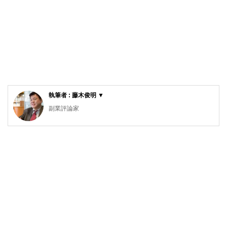
執筆者 : 藤木俊明 ▼
副業評論家
明治大学リバティアカデミー講師
ビジネスコンテンツ制作の有限会社ガーデンシティ・プラン
ニングを28年間経営。その実績から明治大学リバティアカデ
ミーでライティングの講師をつとめています。7年前から
「ローリスク独立」の執筆活動をはじめ、副業・起業関連の
記事を夕刊フジ、東洋経済などに寄稿しています。副業解禁
時代を迎え、「収入の多角化」こそほんとうの働き方改革だ
と考えています。