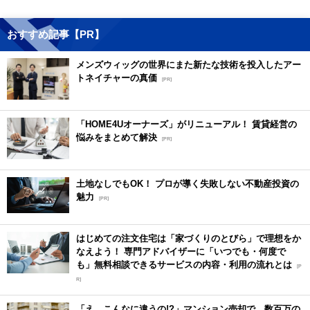
おすすめ記事【PR】
メンズウィッグの世界にまた新たな技術を投入したアー
トネイチャーの真価
[PR]
「HOME4Uオーナーズ」がリニューアル！ 賃貸経営の
悩みをまとめて解決
[PR]
土地なしでもOK！ プロが導く失敗しない不動産投資の
魅力
[PR]
はじめての注文住宅は「家づくりのとびら」で理想をか
なえよう！ 専門アドバイザーに「いつでも・何度で
も」無料相談できるサービスの内容・利用の流れとは
[P
R]
「え、こんなに違うの!?」マンション売却で、数百万の