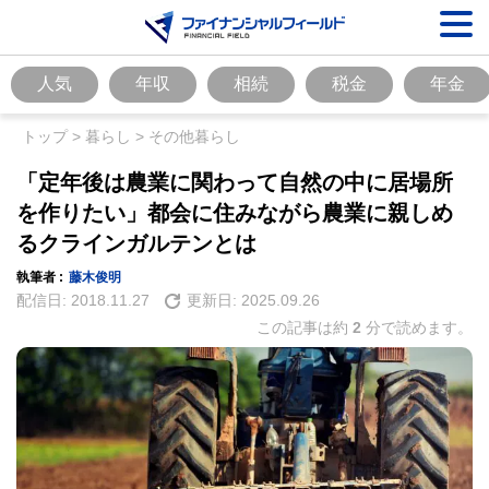
人気
年収
相続
税金
年金
トップ
>
暮らし
>
その他暮らし
「定年後は農業に関わって自然の中に居場所
を作りたい」都会に住みながら農業に親しめ
るクラインガルテンとは
執筆者 :
藤木俊明
配信日:
2018.11.27
更新日:
2025.09.26
この記事は約
2
分で読めます。