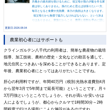
共働きの娘夫婦を助けるために、祖父母が孫の夕飯を作る家
庭は珍しくありません。孫のためと思えば頑張りたい一方、
毎日となると食費や光熱費、体力の負担は大きくなります。
祖父母だから無償で協力しなければならない、という決ま
りはありません。家族だからこそ、費用と役割を早めに話し
合うことが大切です。
更新日:2026.08.04
農業初心者にはサポートも
クラインガルテン八千代の利用者は、簡単な農産物の栽培
指導、加工技術、農村の歴史・文化などの助言を通して、
地元住民とつきあいを深めることができるとあります。定
年後、農業初心者にとってはありがたいことですね。
肝心の利用料ですが、年間40万円（税別:光熱水道費別4月
から翌年3月で5年間まで延長可能）ということです。月々
3万円強というところでしょうか。それが高いか安いかは
人によるでしょうが、都心からクルマで1時間30分～2時
間程度で行ける場所にこんな施設があるのですね。