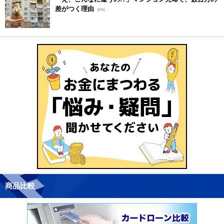
差がつく理由
[PR]
商品比較