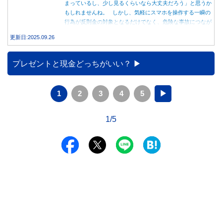
まっているし、少し見るくらいなら大丈夫だろう」と思うか
もしれませんね。 しかし、気軽にスマホを操作する一瞬の
行為が反則金の対象となるだけでなく、危険な事故につなが
る可能性もあります。本記事では、赤信号で停車中のスマホ
更新日:2025.09.26
操作が違反になる事例や、反則金の支払い義務について詳し
く解説します。
プレゼントと現金どっちがいい？
1
2
3
4
5
▶
1/5