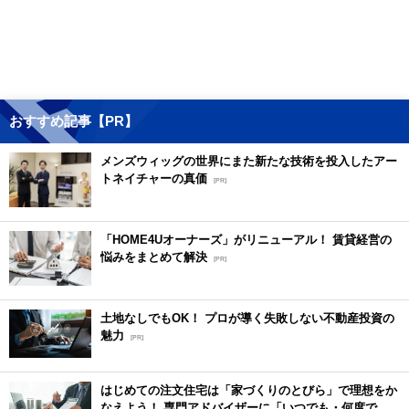
おすすめ記事【PR】
メンズウィッグの世界にまた新たな技術を投入したアー
トネイチャーの真価
[PR]
「HOME4Uオーナーズ」がリニューアル！ 賃貸経営の
悩みをまとめて解決
[PR]
土地なしでもOK！ プロが導く失敗しない不動産投資の
魅力
[PR]
はじめての注文住宅は「家づくりのとびら」で理想をか
なえよう！ 専門アドバイザーに「いつでも・何度で