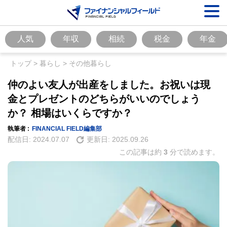
人気
年収
相続
税金
年金
トップ
>
暮らし
>
その他暮らし
仲のよい友人が出産をしました。お祝いは現
金とプレゼントのどちらがいいのでしょう
か？ 相場はいくらですか？
執筆者 :
FINANCIAL FIELD編集部
配信日:
2024.07.07
更新日:
2025.09.26
この記事は約
3
分で読めます。