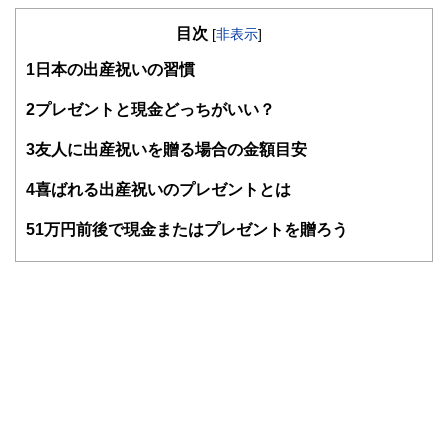
の暮らしにどのような影響を与えるかという視点で、お金の
目次
知識がない方でも理解できるようわかりやすく発信していま
[
非表示
]
す。
1
日本の出産祝いの習慣
編集部のメンバーは、ファイナンシャルプランナーの資格取
得者を中心に「お金や暮らし」に関する書籍・雑誌の編集経
2
プレゼントと現金どっちがいい？
験者で構成され、企画立案から記事掲載まですべての工程に
関わることで、読者目線のコンテンツを追求しています。
3
友人に出産祝いを贈る場合の金額目安
FinancialFieldの特徴は、ファイナンシャルプランナー、弁
4
喜ばれる出産祝いのプレゼントとは
護士、税理士、宅地建物取引士、相続診断士、住宅ローンア
ドバイザー、DCプランナー、公認会計士、社会保険労務
士、行政書士、投資アナリスト、キャリアコンサルタントな
5
1万円前後で現金またはプレゼントを贈ろう
ど150名以上の有資格者を執筆者・監修者として迎え、むず
かしく感じられる年金や税金、相続、保険、ローンなどの話
をわかりやすく発信している点です。
このように編集経験豊富なメンバーと金融や経済に精通した
執筆者・監修者による執筆体制を築くことで、内容のわかり
やすさはもちろんのこと、読み応えのあるコンテンツと確か
な情報発信を実現しています。
私たちは、快適でより良い生活のアイデアを提供するお金の
コンシェルジュを目指します。