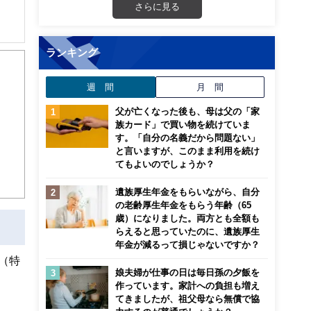
さらに見る
解でき
ランキング
画立
週 間
月 間
父が亡くなった後も、母は父の「家
ンナ
族カード」で買い物を続けていま
迎
す。「自分の名義だから問題ない」
と言いますが、このまま利用を続け
こ
てもよいのでしょうか？
遺族厚生年金をもらいながら、自分
の老齢厚生年金をもらう年齢（65
歳）になりました。両方とも全額も
らえると思っていたのに、遺族厚生
年金が減るって損じゃないですか？
（特
娘夫婦が仕事の日は毎日孫の夕飯を
作っています。家計への負担も増え
てきましたが、祖父母なら無償で協