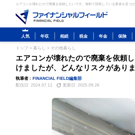
エアコンが壊れたので廃棄を依頼したいです。無料で回収している業者を見つけま
人気
年収
相続
税金
年金
保険
トップ
>
暮らし
>
その他暮らし
エアコンが壊れたので廃棄を依頼し
けましたが、どんなリスクがあり
執筆者 :
FINANCIAL FIELD編集部
配信日:
2024.07.11
更新日:
2025.09.26