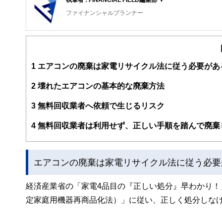
ファイナンシャルプランナー
FinancialField編集部は、金融、経済に関する記
るようわかりやすく発信しています。
編集部のメンバーは、ファイナンシャルプランナーの資格
案から記事掲載まですべての工程に関わることで、読者目
1
エアコンの廃棄は家電リサイクル法に従う必要があ
FinancialFieldの特徴は、ファイナンシャルプラ
2
壊れたエアコンの基本的な廃棄方法
ー、公認会計士、社会保険労務士、行政書士、投資アナリ
え、むずかしく感じられる年金や税金、相続、保険、ロー
3
無料回収業者へ依頼で生じるリスク
このように編集経験豊富なメンバーと金融や経済に精通し
4
無料回収業者は利用せず、正しい手順を踏んで廃棄
と、読み応えのあるコンテンツと確かな情報発信を実現し
私たちは、快適でより良い生活のアイデアを提供するお金
エアコンの廃棄は家電リサイクル法に従う必要
経済産業省の「家電4品目の『正しい処分』早わかり
定家庭用機器再商品化法）」に従い、正しく処分しな