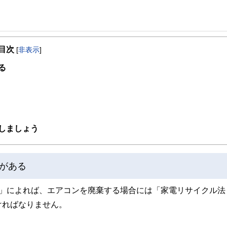
事を、日々の暮らしにどのような影響を与えるかという視点で、お金の知識がない方でも理
目次
[
非表示
]
取得者を中心に「お金や暮らし」に関する書籍・雑誌の編集経験者で構成され、企
線のコンテンツを追求しています。
る
ンナー、弁護士、税理士、宅地建物取引士、相続診断士、住宅ローンアドバイザー、DCプラ
スト、キャリアコンサルタントなど150名以上の有資格者を執筆者・監修者として
ンなどの話をわかりやすく発信している点です。
た執筆者・監修者による執筆体制を築くことで、内容のわかりやすさはもちろんの
しましょう
ています。
のコンシェルジュを目指します。
がある
！」によれば、エアコンを廃棄する場合には「家電リサイクル法
ければなりません。