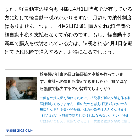
また、軽自動車の場合も同様に4月1日時点で所有している
方に対して軽自動車税がかかりますが、月割りで納付制度
はありません。つまり、4月2日以降に購入すれば1年間の
軽自動車税を支払わなくて済むのです。もし、軽自動車を
新車で購入を検討されている方は、課税される4月1日を避
けてそれ以降で購入すると、お得になるでしょう。
娘夫婦が仕事の日は毎日孫の夕飯を作っていま
す。家計への負担も増えてきましたが、祖父母な
ら無償で協力するのが普通でしょうか？
共働きの娘夫婦を助けるために、祖父母が孫の夕飯を作る家
庭は珍しくありません。孫のためと思えば頑張りたい一方、
毎日となると食費や光熱費、体力の負担は大きくなります。
祖父母だから無償で協力しなければならない、という決ま
りはありません。家族だからこそ、費用と役割を早めに話し
合うことが大切です。
更新日:2026.08.04