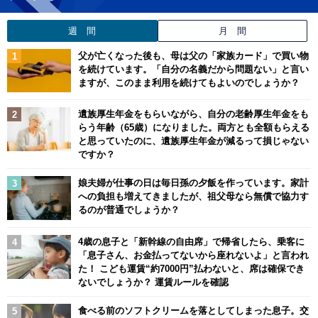
週 間
月 間
父が亡くなった後も、母は父の「家族カード」で買い物
を続けています。「自分の名義だから問題ない」と言い
ますが、このまま利用を続けてもよいのでしょうか？
遺族厚生年金をもらいながら、自分の老齢厚生年金をも
らう年齢（65歳）になりました。両方とも全額もらえる
と思っていたのに、遺族厚生年金が減るって損じゃない
ですか？
娘夫婦が仕事の日は毎日孫の夕飯を作っています。家計
への負担も増えてきましたが、祖父母なら無償で協力す
るのが普通でしょうか？
4歳の息子と「新幹線の自由席」で帰省したら、乗客に
「息子さん、お金払ってないから座れないよ」と言われ
た！ こども運賃“約7000円”払わないと、席は確保でき
ないでしょうか？ 運賃ルールを確認
食べる前のソフトクリームを落としてしまった息子。交