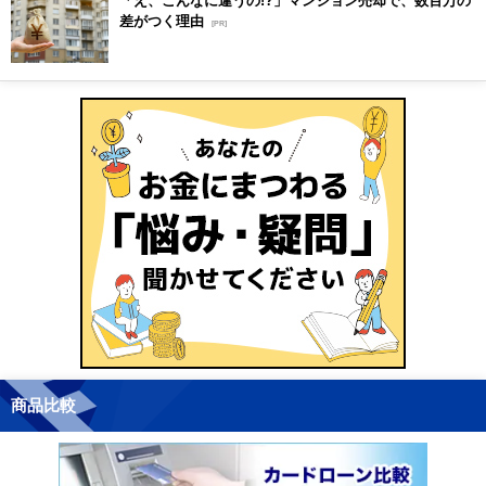
差がつく理由
[PR]
商品比較