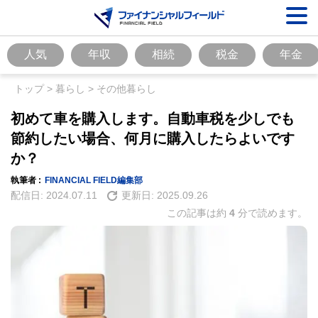
人気
年収
相続
税金
年金
トップ
>
暮らし
>
その他暮らし
初めて車を購入します。自動車税を少しでも
節約したい場合、何月に購入したらよいです
か？
執筆者 :
FINANCIAL FIELD編集部
配信日:
2024.07.11
更新日:
2025.09.26
この記事は約
4
分で読めます。