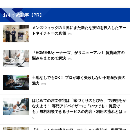
おすすめ記事【PR】
メンズウィッグの世界にまた新たな技術を投入したアー
トネイチャーの真価
[PR]
「HOME4Uオーナーズ」がリニューアル！ 賃貸経営の
悩みをまとめて解決
[PR]
土地なしでもOK！ プロが導く失敗しない不動産投資の
魅力
[PR]
はじめての注文住宅は「家づくりのとびら」で理想をか
なえよう！ 専門アドバイザーに「いつでも・何度で
も」無料相談できるサービスの内容・利用の流れとは
[P
R]
「え、こんなに違うの!?」マンション売却で、数百万の