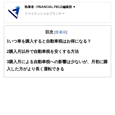
執筆者 : FINANCIAL FIELD編集部 ▼
ファイナンシャルプランナー
FinancialField編集部は、金融、経済に関する記事を、日々
の暮らしにどのような影響を与えるかという視点で、お金の
目次
知識がない方でも理解できるようわかりやすく発信していま
[
非表示
]
す。
1
いつ車を購入すると自動車税はお得になる？
編集部のメンバーは、ファイナンシャルプランナーの資格取
得者を中心に「お金や暮らし」に関する書籍・雑誌の編集経
2
購入月以外で自動車税を安くする方法
験者で構成され、企画立案から記事掲載まですべての工程に
関わることで、読者目線のコンテンツを追求しています。
3
購入月による自動車税への影響は少ないが、月初に購
FinancialFieldの特徴は、ファイナンシャルプランナー、弁
入した方がより長く運転できる
護士、税理士、宅地建物取引士、相続診断士、住宅ローンア
ドバイザー、DCプランナー、公認会計士、社会保険労務
士、行政書士、投資アナリスト、キャリアコンサルタントな
ど150名以上の有資格者を執筆者・監修者として迎え、むず
かしく感じられる年金や税金、相続、保険、ローンなどの話
をわかりやすく発信している点です。
このように編集経験豊富なメンバーと金融や経済に精通した
執筆者・監修者による執筆体制を築くことで、内容のわかり
やすさはもちろんのこと、読み応えのあるコンテンツと確か